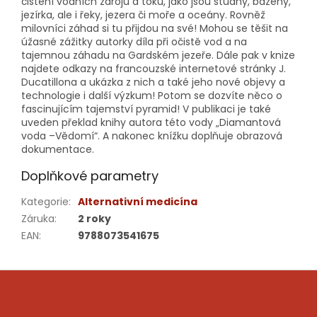
čištění vodních zdrojů a toků, jako jsou studny, bazény,
jezírka, ale i řeky, jezera či moře a oceány. Rovněž
milovníci záhad si tu přijdou na své! Mohou se těšit na
úžasné zážitky autorky díla při očistě vod a na
tajemnou záhadu na Gardském jezeře. Dále pak v knize
najdete odkazy na francouzské internetové stránky J.
Ducatillona a ukázka z nich a také jeho nové objevy a
technologie i další výzkum! Potom se dozvíte něco o
fascinujícím tajemství pyramid! V publikaci je také
uveden překlad knihy autora této vody „Diamantová
voda –Vědomí“. A nakonec knížku doplňuje obrazová
dokumentace.
Doplňkové parametry
Kategorie
:
Alternativní medicína
Záruka
:
2 roky
EAN
:
9788073541675
Z
á
p