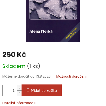
250 Kč
Měrná
Skladem
(1 ks)
cena:
Můžeme doručit do:
13.8.2026
Možnosti doručení
Přidat do košíku
Detailní informace