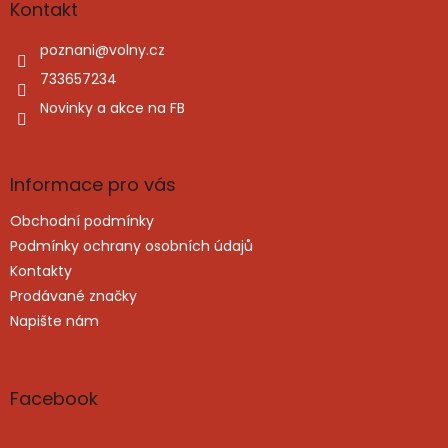
a
Kontakt
t
í
poznani
@
volny.cz
733657234
Novinky a akce na FB
Informace pro vás
Obchodní podmínky
Podmínky ochrany osobních údajů
Kontakty
Prodávané značky
Napište nám
Facebook