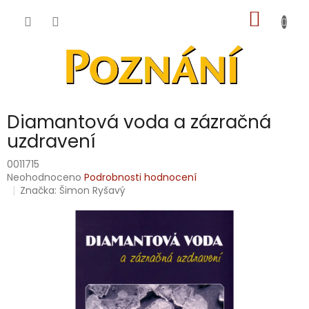
Přejít
NÁKUP
na
obsah
KOŠÍK
Diamantová voda a zázračná
uzdravení
0011715
Průměrné
Neohodnoceno
Podrobnosti hodnocení
hodnocení
Značka:
Šimon Ryšavý
produktu
je
0,0
z
5
hvězdiček.