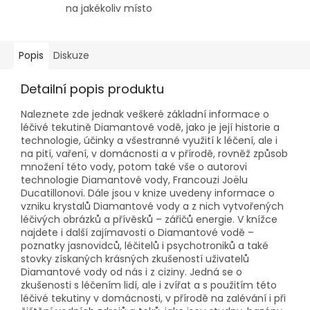
na jakékoliv místo
Popis
Diskuze
Detailní popis produktu
Naleznete zde jednak veškeré základní informace o
léčivé tekutině Diamantové vodě, jako je její historie a
technologie, účinky a všestranné využití k léčení, ale i
na pití, vaření, v domácnosti a v přírodě, rovněž způsob
množení této vody, potom také vše o autorovi
technologie Diamantové vody, Francouzi Joëlu
Ducatillonovi. Dále jsou v knize uvedeny informace o
vzniku krystalů Diamantové vody a z nich vytvořených
léčivých obrázků a přívěsků – zářičů energie. V knížce
najdete i další zajímavosti o Diamantové vodě –
poznatky jasnovidců, léčitelů i psychotroniků a také
stovky získaných krásných zkušeností uživatelů
Diamantové vody od nás i z ciziny. Jedná se o
zkušenosti s léčením lidí, ale i zvířat a s použitím této
léčivé tekutiny v domácnosti, v přírodě na zalévání i při