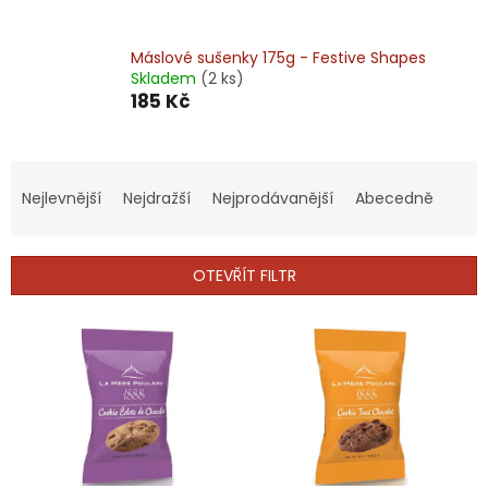
Máslové sušenky 175g - Festive Shapes
Skladem
(2 ks)
185 Kč
Ř
a
Nejlevnější
Nejdražší
Nejprodávanější
Abecedně
z
e
n
OTEVŘÍT FILTR
í
p
V
r
ý
o
p
d
i
u
s
k
p
t
r
ů