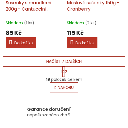
Sušenky s mandlemi
Máslové sušenky 150g -
200g - Cantuccini
Cranberry
Toscani
Skladem
(1 ks)
Skladem
(2 ks)
85 Kč
115 Kč
Do košíku
Do košíku
NAČÍST 7 DALŠÍCH
S
1
2
t
O
r
19
položek celkem
v
á
l
NAHORU
n
á
k
o
d
v
a
á
c
Garance doručení
n
í
nepoškozeného zboží
í
p
r