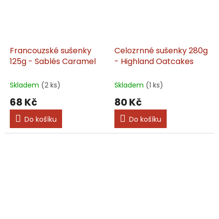
Francouzské sušenky
Celozrnné sušenky 280g
125g - Sablés Caramel
- Highland Oatcakes
Skladem
(2 ks)
Skladem
(1 ks)
68 Kč
80 Kč
Do košíku
Do košíku