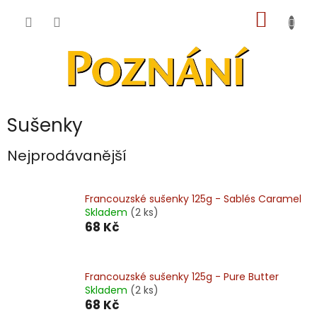
Přejít
NÁKUP
na
obsah
KOŠÍK
Sušenky
Nejprodávanější
Francouzské sušenky 125g - Sablés Caramel
Skladem
(2 ks)
68 Kč
Francouzské sušenky 125g - Pure Butter
Skladem
(2 ks)
68 Kč