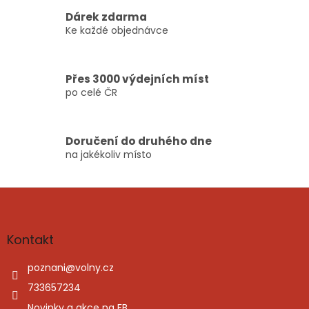
v
Dárek zdarma
k
Ke každé objednávce
y
v
ý
p
Přes 3000 výdejních míst
i
po celé ČR
s
u
Doručení do druhého dne
na jakékoliv místo
Z
á
p
a
Kontakt
t
í
poznani
@
volny.cz
733657234
Novinky a akce na FB