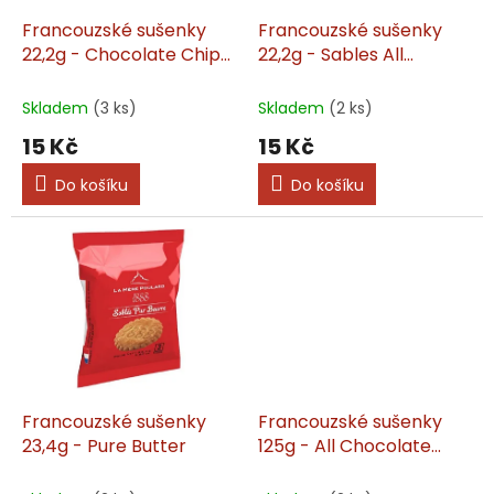
o
d
Francouzské sušenky
Francouzské sušenky
u
22,2g - Chocolate Chip
22,2g - Sables All
k
Butter
Chocolate Cookie
t
Skladem
(3 ks)
Skladem
(2 ks)
ů
15 Kč
15 Kč
Do košíku
Do košíku
Francouzské sušenky
Francouzské sušenky
23,4g - Pure Butter
125g - All Chocolate
French Shortbread