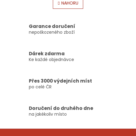
l
NAHORU
n
á
k
o
d
v
a
á
c
Garance doručení
n
í
nepoškozeného zboží
í
p
r
v
Dárek zdarma
k
Ke každé objednávce
y
v
ý
p
Přes 3000 výdejních míst
i
po celé ČR
s
u
Doručení do druhého dne
na jakékoliv místo
Z