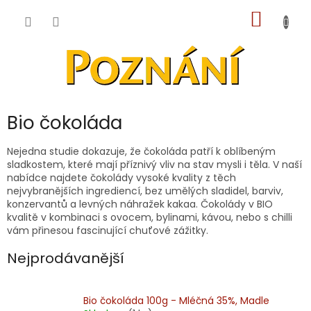
Přejít
NÁKUP
na
obsah
KOŠÍK
Bio čokoláda
Nejedna studie dokazuje, že čokoláda patří k oblíbeným
sladkostem, které mají příznivý vliv na stav mysli i těla. V naší
nabídce najdete čokolády vysoké kvality z těch
nejvybranějších ingrediencí, bez umělých sladidel, barviv,
konzervantů a levných náhražek kakaa. Čokolády v BIO
kvalitě v kombinaci s ovocem, bylinami, kávou, nebo s chilli
vám přinesou fascinující chuťové zážitky.
Nejprodávanější
Bio čokoláda 100g - Mléčná 35%, Madle