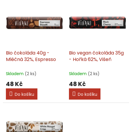
V
r
ý
o
p
d
i
u
s
k
p
t
r
ů
o
d
Bio čokoláda 40g -
Bio vegan čokoláda 35g
u
Mléčná 32%, Espresso
- Hořká 62%, Višeň
k
t
Skladem
(2 ks)
Skladem
(2 ks)
ů
48 Kč
48 Kč
Do košíku
Do košíku