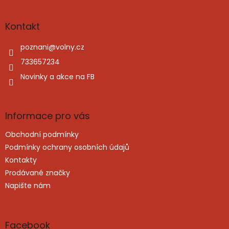
á
p
a
Kontakt
t
í
poznani
@
volny.cz
733657234
Novinky a akce na FB
Informace pro vás
Obchodní podmínky
Podmínky ochrany osobních údajů
Kontakty
Prodávané značky
Napište nám
Facebook