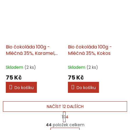
Bio čokoláda 100g -
Bio čokoláda 100g -
Mléčná 35%, Karamel,
Mléčná 35%, Kokos
Himalájská sůl
Skladem
(2 ks)
Skladem
(2 ks)
75 Kč
75 Kč
Do košíku
Do košíku
NAČÍST 12 DALŠÍCH
S
1
4
t
O
r
44
položek celkem
v
á