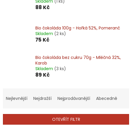
Skladem
(1 ks)
88 Kč
Bio čokoláda 100g - Hořká 52%, Pomeranč
Skladem
(2 ks)
75 Kč
Bio čokoláda bez cukru 70g - Mléčná 32%,
Karob
Skladem
(3 ks)
89 Kč
Ř
a
Nejlevnější
Nejdražší
Nejprodávanější
Abecedně
z
e
n
OTEVŘÍT FILTR
í
p