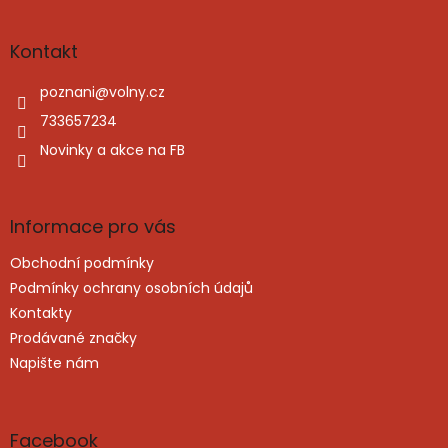
á
p
a
Kontakt
t
í
poznani
@
volny.cz
733657234
Novinky a akce na FB
Informace pro vás
Obchodní podmínky
Podmínky ochrany osobních údajů
Kontakty
Prodávané značky
Napište nám
Facebook