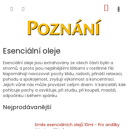
Přejít
NÁKUP
na
obsah
KOŠÍK
Esenciální oleje
Esenciální oleje jsou extrahovány ze všech částí bylin a
stromů, a proto jsou nejsilnějšími látkami v rostlinné říši.
Napomáhají navozovat pocity klidu, radosti, přináší relaxaci,
pohodu a spokojenost, zvyšují výkonnost a koncentraci.
Jejich vůně nás může provázet celým dnem. V kanceláři, kde
pohlcuje pachy a osvěžuje, při studiu, při koupeli, masáži,
odpočinku i během spánku.
Nejprodávanější
Směs esenciálních olejů 10ml - Pro andílky