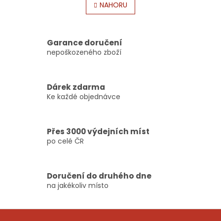
l
NAHORU
n
á
k
o
d
v
a
á
c
Garance doručení
n
í
nepoškozeného zboží
í
p
r
v
Dárek zdarma
k
Ke každé objednávce
y
v
ý
p
Přes 3000 výdejních míst
i
po celé ČR
s
u
Doručení do druhého dne
na jakékoliv místo
Z