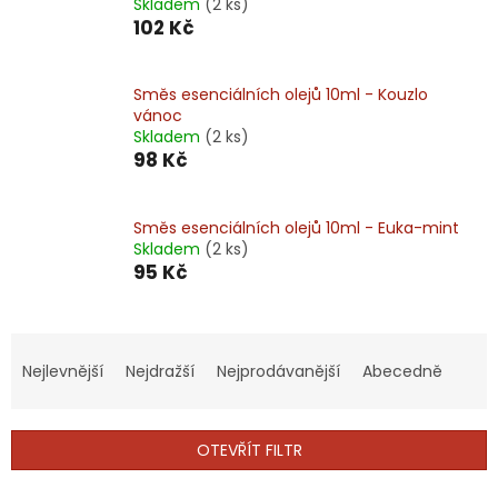
Skladem
(2 ks)
102 Kč
Směs esenciálních olejů 10ml - Kouzlo
vánoc
Skladem
(2 ks)
98 Kč
Směs esenciálních olejů 10ml - Euka-mint
Skladem
(2 ks)
95 Kč
Ř
a
Nejlevnější
Nejdražší
Nejprodávanější
Abecedně
z
e
n
OTEVŘÍT FILTR
í
p