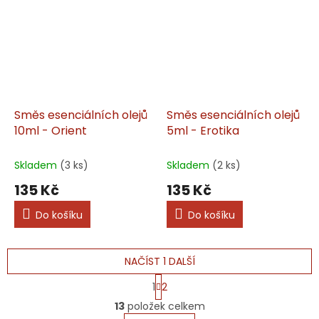
Směs esenciálních olejů
Směs esenciálních olejů
10ml - Orient
5ml - Erotika
Skladem
(3 ks)
Skladem
(2 ks)
135 Kč
135 Kč
Do košíku
Do košíku
NAČÍST 1 DALŠÍ
S
1
2
t
O
r
13
položek celkem
v
á