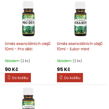
V
r
ý
o
p
d
i
u
s
k
p
t
r
ů
o
d
Směs esenciálních olejů
Směs esenciálních olejů
u
10ml - Pro děti
10ml - Euka-mint
k
t
Skladem
(2 ks)
Skladem
(2 ks)
ů
90 Kč
95 Kč
Do košíku
Do košíku