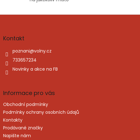
Z
á
p
a
Kontakt
t
í
poznani
@
volny.cz
733657234
Novinky a akce na FB
Informace pro vás
Obchodní podmínky
Podmínky ochrany osobních údajů
Kontakty
Prodávané značky
Napište nám