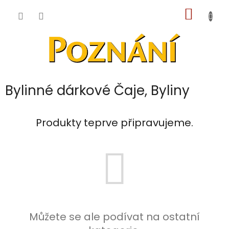
Přejít
NÁKUP
na
obsah
KOŠÍK
Bylinné dárkové Čaje, Byliny
Produkty teprve připravujeme.
Můžete se ale podívat na ostatní