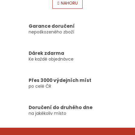
l
NAHORU
n
á
k
o
d
v
a
á
c
Garance doručení
n
í
nepoškozeného zboží
í
p
r
v
Dárek zdarma
k
Ke každé objednávce
y
v
ý
p
Přes 3000 výdejních míst
i
po celé ČR
s
u
Doručení do druhého dne
na jakékoliv místo
Z