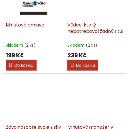
Minutová omluva
Vůdce, který
nepotřeboval žádný titul
Skladem
(2 ks)
Skladem
(2 ks)
199 Kč
239 Kč
Do košíku
Do košíku
Zdvojnásobte svoje zisky
Minutový manažer v