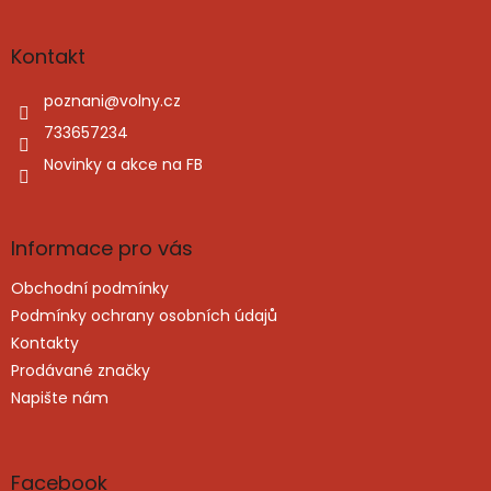
á
p
a
Kontakt
t
í
poznani
@
volny.cz
733657234
Novinky a akce na FB
Informace pro vás
Obchodní podmínky
Podmínky ochrany osobních údajů
Kontakty
Prodávané značky
Napište nám
Facebook