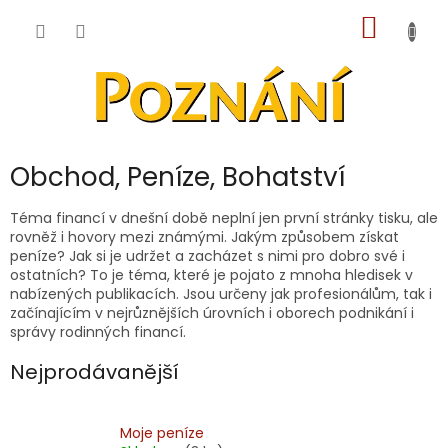
Přejít
NÁKUP
na
obsah
KOŠÍK
Obchod, Peníze, Bohatství
Téma financí v dnešní době neplní jen první stránky tisku, ale
rovněž i hovory mezi známými. Jakým způsobem získat
peníze? Jak si je udržet a zacházet s nimi pro dobro své i
ostatních? To je téma, které je pojato z mnoha hledisek v
nabízených publikacích. Jsou určeny jak profesionálům, tak i
začínajícím v nejrůznějších úrovních i oborech podnikání i
správy rodinných financí.
Nejprodávanější
Moje peníze