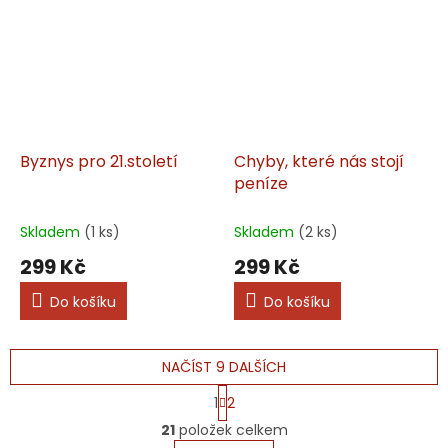
Byznys pro 21.století
Chyby, které nás stojí
peníze
Skladem
(1 ks)
Skladem
(2 ks)
299 Kč
299 Kč
Do košíku
Do košíku
NAČÍST 9 DALŠÍCH
S
1
2
t
O
r
21
položek celkem
v
á