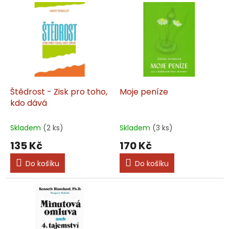
V
r
ý
o
p
d
i
u
s
k
p
t
r
ů
o
d
Štědrost - Zisk pro toho,
Moje peníze
u
kdo dává
k
t
Skladem
(2 ks)
Skladem
(3 ks)
ů
135 Kč
170 Kč
Do košíku
Do košíku