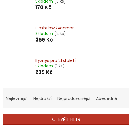
Skladem
(3 ks)
170 Kč
Cashflow kvadrant
Skladem
(2 ks)
359 Kč
Byznys pro 21.století
Skladem
(1 ks)
299 Kč
Ř
a
Nejlevnější
Nejdražší
Nejprodávanější
Abecedně
z
e
n
OTEVŘÍT FILTR
í
p