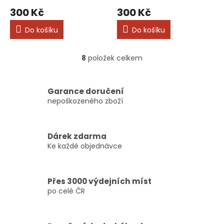
300 Kč
300 Kč
Do košíku
Do košíku
8
položek celkem
O
v
l
á
Garance doručení
d
nepoškozeného zboží
a
c
í
Dárek zdarma
p
Ke každé objednávce
r
v
k
y
Přes 3000 výdejních míst
v
po celé ČR
ý
p
i
s