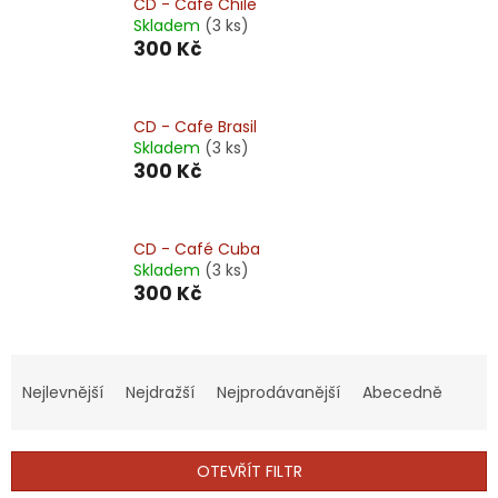
CD - Cafe Chile
Skladem
(3 ks)
300 Kč
CD - Cafe Brasil
Skladem
(3 ks)
300 Kč
CD - Café Cuba
Skladem
(3 ks)
300 Kč
Ř
a
Nejlevnější
Nejdražší
Nejprodávanější
Abecedně
z
e
n
OTEVŘÍT FILTR
í