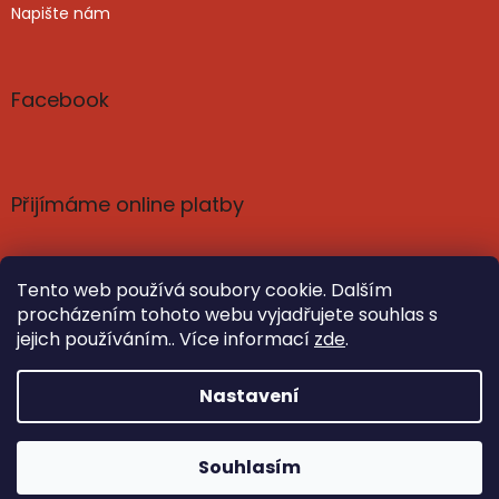
Napište nám
Facebook
Přijímáme online platby
Tento web používá soubory cookie. Dalším
procházením tohoto webu vyjadřujete souhlas s
jejich používáním.. Více informací
zde
.
Vytvořil Shoptet
Nastavil tým EshopyUmíme.cz
Nastavení
Copyright 2026
Poznání a harmonie: knihy, čaje,
Souhlasím
kosmetika | SvetPoznani.cz
. Všechna práva vyhrazena.