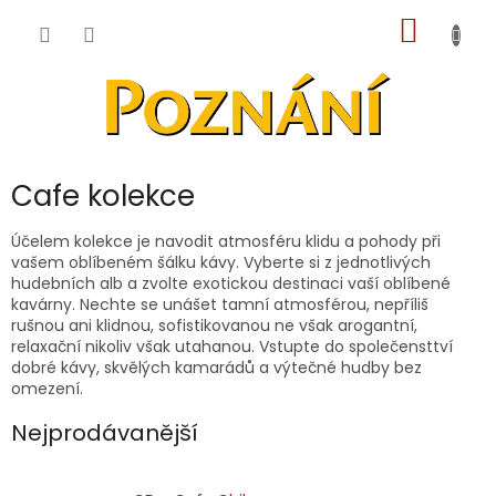
Přejít
NÁKUP
na
obsah
KOŠÍK
Cafe kolekce
Účelem kolekce je navodit atmosféru klidu a pohody při
vašem oblíbeném šálku kávy. Vyberte si z jednotlivých
hudebních alb a zvolte exotickou destinaci vaší oblíbené
kavárny. Nechte se unášet tamní atmosférou, nepříliš
rušnou ani klidnou, sofistikovanou ne však arogantní,
relaxační nikoliv však utahanou. Vstupte do společensttví
dobré kávy, skvělých kamarádů a výtečné hudby bez
omezení.
Nejprodávanější