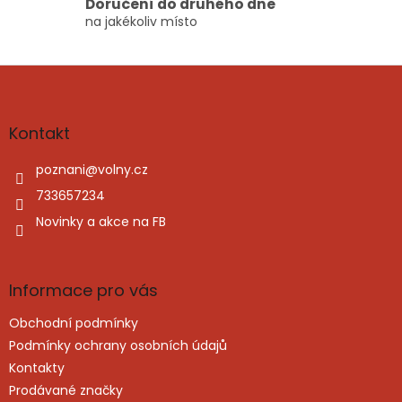
Doručení do druhého dne
u
na jakékoliv místo
Z
á
p
a
Kontakt
t
í
poznani
@
volny.cz
733657234
Novinky a akce na FB
Informace pro vás
Obchodní podmínky
Podmínky ochrany osobních údajů
Kontakty
Prodávané značky