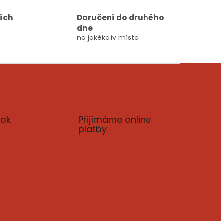
ních
Doručení do druhého
dne
na jakékoliv místo
ok
Přijímáme online
platby