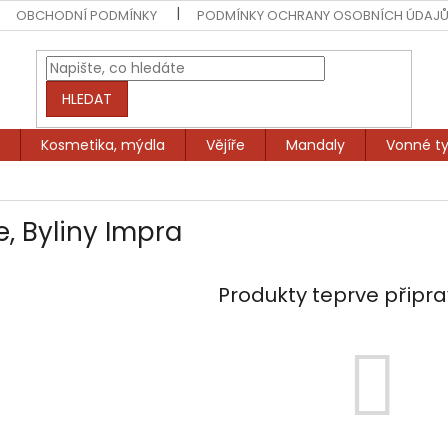
OBCHODNÍ PODMÍNKY
PODMÍNKY OCHRANY OSOBNÍCH ÚDAJ
HLEDAT
Kosmetika, mýdla
Vějíře
Mandaly
Vonné ty
e, Byliny Impra
Produkty teprve připr