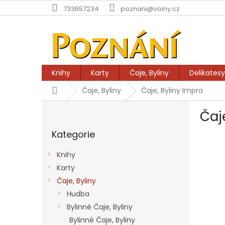
Přejít
733657234
poznani@volny.cz
na
obsah
Knihy
Karty
Čaje, Byliny
Delikatesy
Domů
Čaje, Byliny
Čaje, Byliny Impra
P
Čaj
o
Přeskočit
s
Kategorie
kategorie
t
r
Knihy
a
Karty
n
Čaje, Byliny
n
í
Hudba
p
Bylinné Čaje, Byliny
a
Bylinné Čaje, Byliny