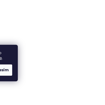
o
e
.
asím