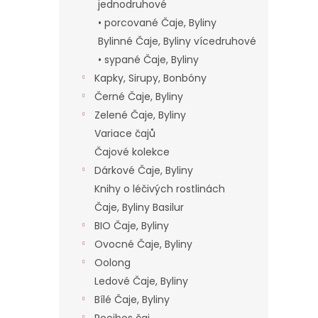
n
jednodruhové
e
• porcované Čaje, Byliny
l
Bylinné Čaje, Byliny vícedruhové
• sypané Čaje, Byliny
Kapky, Sirupy, Bonbóny
Černé Čaje, Byliny
Zelené Čaje, Byliny
Variace čajů
Čajové kolekce
Dárkové Čaje, Byliny
Knihy o léčivých rostlinách
Čaje, Byliny Basilur
BIO Čaje, Byliny
Ovocné Čaje, Byliny
Oolong
Ledové Čaje, Byliny
Bílé Čaje, Byliny