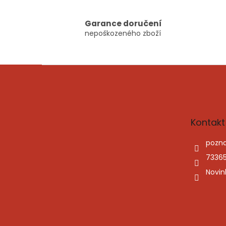
Garance doručení
nepoškozeného zboží
Z
á
p
a
t
Kontakt
í
pozna
7336
Novin