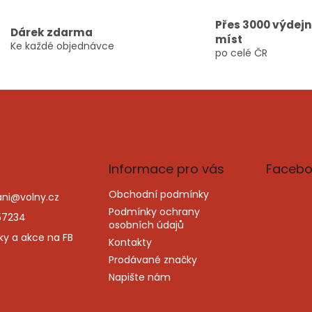
Přes 3000 výdej
Dárek zdarma
míst
Ke každé objednávce
po celé ČR
Informace pro vás
Facebo
Obchodní podmínky
ni
@
volny.cz
Podmínky ochrany
57234
osobních údajů
ky a akce na FB
Kontakty
Prodávané značky
Napište nám