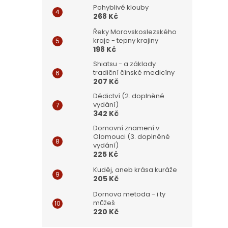
Pohyblivé klouby
268 Kč
Řeky Moravskoslezského
kraje - tepny krajiny
198 Kč
Shiatsu - a základy
tradiční čínské medicíny
207 Kč
Dědictví (2. doplněné
vydání)
342 Kč
Domovní znamení v
Olomouci (3. doplněné
vydání)
225 Kč
Kuděj, aneb krása kuráže
205 Kč
Dornova metoda - i ty
můžeš
220 Kč