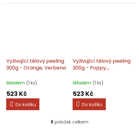
Vyživující tělový peeling
Vyživující tělový peeling
300g - Orange, Verbena
300g - Poppy,
Lemongrass
Skladem
(1 ks)
Skladem
(1 ks)
523 Kč
523 Kč
Do košíku
Do košíku
8
položek celkem
O
v
l