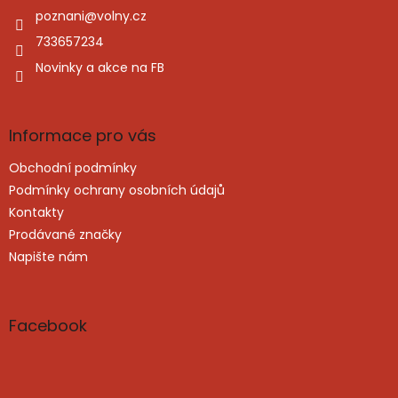
í
poznani
@
volny.cz
733657234
Novinky a akce na FB
Informace pro vás
Obchodní podmínky
Podmínky ochrany osobních údajů
Kontakty
Prodávané značky
Napište nám
Facebook