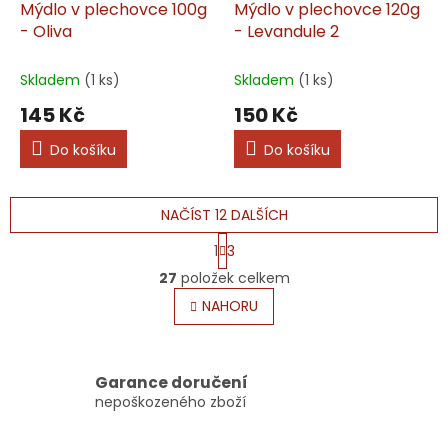
Mýdlo v plechovce 100g
Mýdlo v plechovce 120g
- Oliva
- Levandule 2
Skladem
(1 ks)
Skladem
(1 ks)
145 Kč
150 Kč
Do košíku
Do košíku
NAČÍST 12 DALŠÍCH
S
1
3
t
O
r
27
položek celkem
v
á
l
NAHORU
n
á
k
o
d
v
a
á
c
Garance doručení
n
í
nepoškozeného zboží
í
p
r