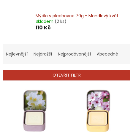
Mýdlo v plechovce 70g - Mandlový květ
Skladem
(2 ks)
110 Kč
Ř
a
Nejlevnější
Nejdražší
Nejprodávanější
Abecedně
z
e
n
OTEVŘÍT FILTR
í
p
V
r
ý
o
p
d
i
u
s
k
p
t
r
ů