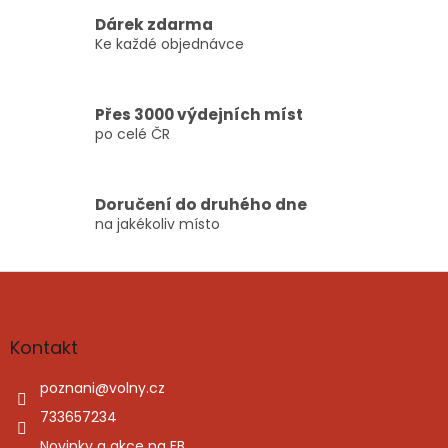
v
Dárek zdarma
k
Ke každé objednávce
y
v
ý
p
Přes 3000 výdejních míst
i
po celé ČR
s
u
Doručení do druhého dne
na jakékoliv místo
Z
á
p
a
Kontakt
t
í
poznani
@
volny.cz
733657234
Novinky a akce na FB