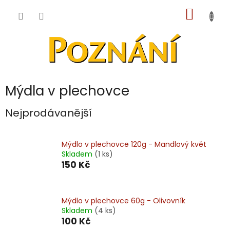
Přejít
NÁKUP
na
obsah
KOŠÍK
Mýdla v plechovce
Nejprodávanější
Mýdlo v plechovce 120g - Mandlový květ
Skladem
(1 ks)
150 Kč
Mýdlo v plechovce 60g - Olivovník
Skladem
(4 ks)
100 Kč