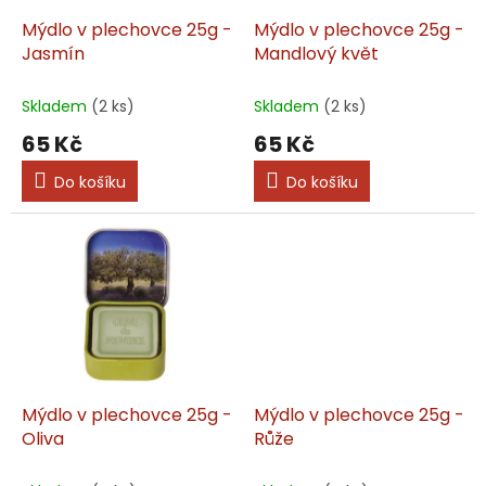
o
d
Mýdlo v plechovce 25g -
Mýdlo v plechovce 25g -
u
Jasmín
Mandlový květ
k
t
Skladem
(2 ks)
Skladem
(2 ks)
ů
65 Kč
65 Kč
Do košíku
Do košíku
Mýdlo v plechovce 25g -
Mýdlo v plechovce 25g -
Oliva
Růže