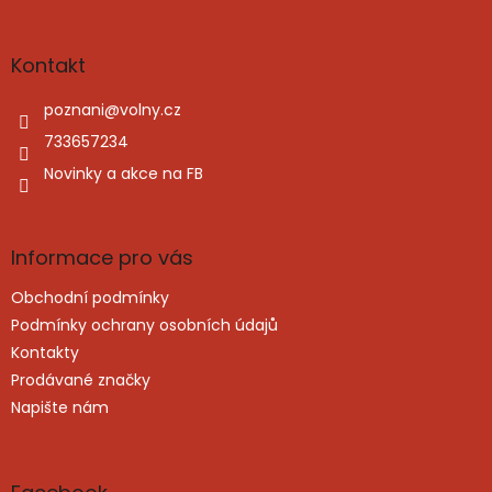
á
p
a
Kontakt
t
í
poznani
@
volny.cz
733657234
Novinky a akce na FB
Informace pro vás
Obchodní podmínky
Podmínky ochrany osobních údajů
Kontakty
Prodávané značky
Napište nám