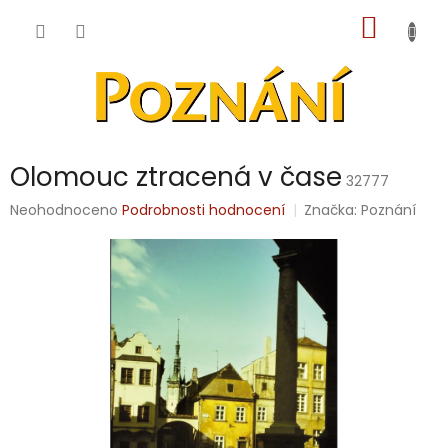
Přejít
NÁKUP
na
obsah
KOŠÍK
Olomouc ztracená v čase
32777
Průměrné
Neohodnoceno
Podrobnosti hodnocení
Značka:
Poznání
hodnocení
produktu
je
0,0
z
5
hvězdiček.