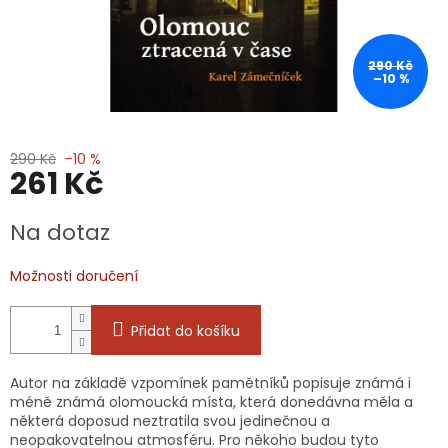
290 Kč
–10 %
290 Kč
–10 %
261 Kč
Měrná
Na dotaz
cena:
Možnosti doručení
Přidat do košíku
Autor na základě vzpomínek pamětníků popisuje známá i
méně známá olomoucká místa, která donedávna měla a
některá doposud neztratila svou jedinečnou a
neopakovatelnou atmosféru. Pro někoho budou tyto