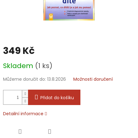
349 Kč
Měrná
Skladem
(1 ks)
cena:
Můžeme doručit do:
13.8.2026
Možnosti doručení
Přidat do košíku
Detailní informace