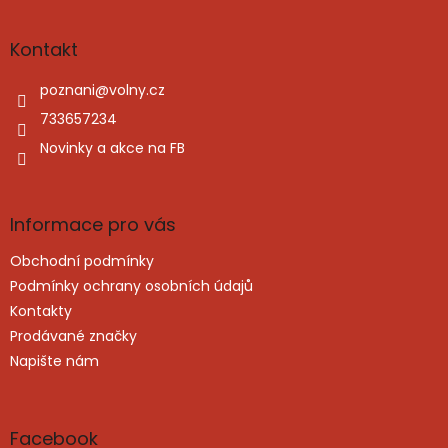
á
p
a
Kontakt
t
í
poznani
@
volny.cz
733657234
Novinky a akce na FB
Informace pro vás
Obchodní podmínky
Podmínky ochrany osobních údajů
Kontakty
Prodávané značky
Napište nám
Facebook