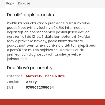
Popis
Diskuze
Detailní popis produktu
Praktická příručka vám v přehledné a srozumitelné
podobě poskytne všechny důležité informace o
nejčastějších onemocněních postihujících děti od
narození až do 12 let. Získáte kompetentní lékařské
rady a praktické návody, podle nichž dokážete
poskytnout svému nemocnému dítěti tu nejlepší péči
a pomůžete mu co nejdříve se uzdravit. Použití
přehledných diagnostických tabulek je velice
jednoduché.
Doplňkové parametry
Kategorie
:
Mateřství, Péče o dítě
Záruka
:
2 roky
EAN
:
9788072366064
Z