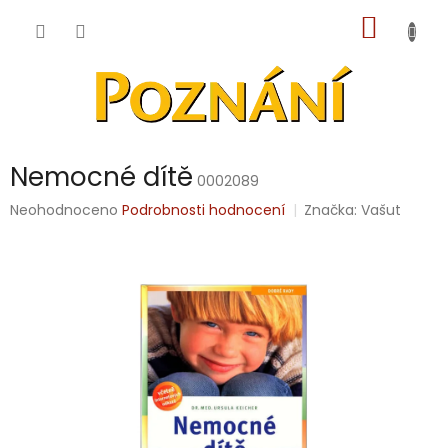
Přejít
NÁKUP
na
obsah
KOŠÍK
Nemocné dítě
0002089
Průměrné
Neohodnoceno
Podrobnosti hodnocení
Značka:
Vašut
hodnocení
produktu
je
0,0
z
5
hvězdiček.