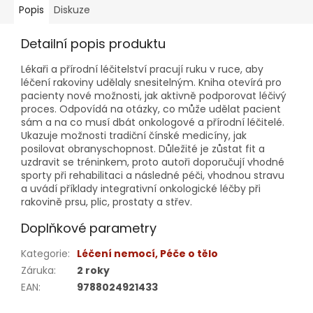
Popis
Diskuze
Detailní popis produktu
Lékaři a přírodní léčitelství pracují ruku v ruce, aby
léčení rakoviny udělaly snesitelným. Kniha otevírá pro
pacienty nové možnosti, jak aktivně podporovat léčivý
proces. Odpovídá na otázky, co může udělat pacient
sám a na co musí dbát onkologové a přírodní léčitelé.
Ukazuje možnosti tradiční čínské medicíny, jak
posilovat obranyschopnost. Důležité je zůstat fit a
uzdravit se tréninkem, proto autoři doporučují vhodné
sporty při rehabilitaci a následné péči, vhodnou stravu
a uvádí příklady integrativní onkologické léčby při
rakovině prsu, plic, prostaty a střev.
Doplňkové parametry
Kategorie
:
Léčení nemocí, Péče o tělo
Záruka
:
2 roky
EAN
:
9788024921433