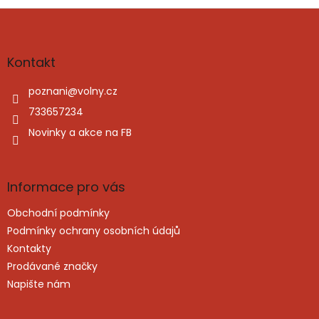
Z
á
p
a
Kontakt
t
í
poznani
@
volny.cz
733657234
Novinky a akce na FB
Informace pro vás
Obchodní podmínky
Podmínky ochrany osobních údajů
Kontakty
Prodávané značky
Napište nám