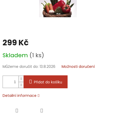
299 Kč
Měrná
Skladem
(1 ks)
cena:
Můžeme doručit do:
13.8.2026
Možnosti doručení
Přidat do košíku
Detailní informace