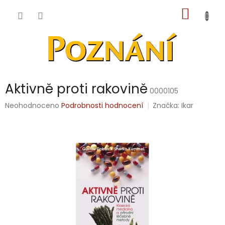
Přejít
NÁKUP
na
obsah
KOŠÍK
Aktivně proti rakovině
0000105
Průměrné
Neohodnoceno
Podrobnosti hodnocení
Značka:
Ikar
hodnocení
produktu
je
0,0
z
5
hvězdiček.