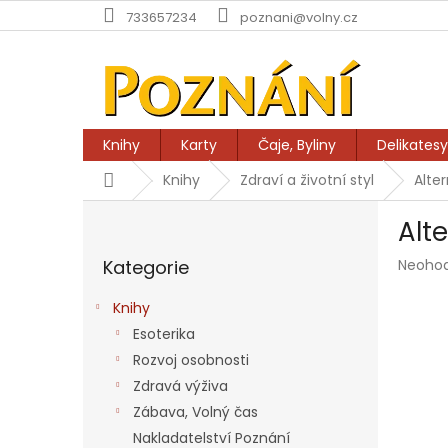
Přejít
733657234
poznani@volny.cz
na
obsah
Knihy
Karty
Čaje, Byliny
Delikatesy
Domů
Knihy
Zdraví a životní styl
Alte
P
Alte
o
Přeskočit
s
Průmě
Kategorie
Neoho
kategorie
t
hodnoc
r
produk
Knihy
a
je
Esoterika
n
0,0
z
Rozvoj osobnosti
n
5
í
Zdravá výživa
hvězdič
p
Zábava, Volný čas
a
Nakladatelství Poznání