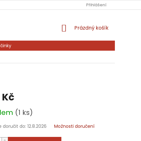
Ů
KONTAKTY
PRODÁVANÉ ZNAČKY
Přihlášení
NAPIŠTE NÁM
NÁKUPNÍ
Prázdný košík
KOŠÍK
činky
 Kč
adem
(1 ks)
doručit do:
12.8.2026
Možnosti doručení