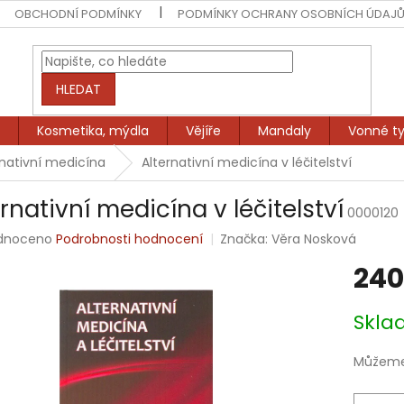
OBCHODNÍ PODMÍNKY
PODMÍNKY OCHRANY OSOBNÍCH ÚDAJ
HLEDAT
Kosmetika, mýdla
Vějíře
Mandaly
Vonné ty
rnativní medicína
Alternativní medicína v léčitelství
rnativní medicína v léčitelství
0000120
rné
dnoceno
Podrobnosti hodnocení
Značka:
Věra Nosková
ení
240
tu
Měrná
Skl
cena:
ek.
Můžeme 