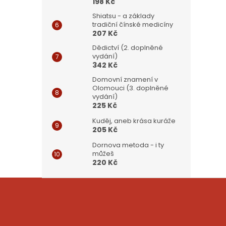
198 Kč
Shiatsu - a základy
tradiční čínské medicíny
207 Kč
Dědictví (2. doplněné
vydání)
342 Kč
Domovní znamení v
Olomouci (3. doplněné
vydání)
225 Kč
Kuděj, aneb krása kuráže
205 Kč
Dornova metoda - i ty
můžeš
220 Kč
Z
á
p
a