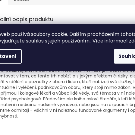
ailní popis produktu
ř, anatom, profesor Jiří Heřt se zabývá problematikou alternativ
web používá soubory cookie. Dalším procházením tohot
cíny a léčitelství, déle než čtvrt století sleduje vývoj a nové sm
yjadřujete souhlas s jejich používáním.. Více informací
zd
o oboru lidské činnosti. Dá se říci, že o věci ví téměř vše, co se 
í to také srozumitelně sdělit. Přestože je lékař, neodsuzuje alter
tele a jejich nabídku a činnost šmahem, ale poctivě tuto oblast 
tavení
Souhl
šlí se nejen nad jejími riziky, ale vidí i možnosti a nepopírá úsp
erých směrů. Kniha je užitečná především pro současné klienty lé
řů, používajících a lternativní medicínu. Pomůže jim dokonale se
entovat v tom, co tento trh nabízí, a s jakým efektem či riziky, 
ířit vzdělání a poznatky z oboru i lidem, kteří nabízejí své služby, 
tuálně i vyléčení, podnikavcům oboru, který stojí mimo zákon. V
ě přijmou i kolegové lékaři a vůbec lidé vědy, svá témata v ní nal
íklad psychologové. Především ale kniha osloví čtenáře, kteří léči
rnativní medicínu nadšeně vyznávají, nebo jsou na rozpacích či j
ntně odmítají - všichni v ní naleznou fundované argumenty i 
ybnosti.