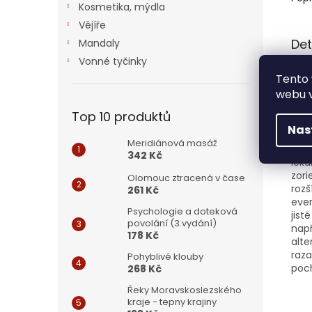
Kosmetika, mýdla
Vějíře
Det
Mandaly
Vonné tyčinky
Léka
Tento 
medi
webu v
tomt
a um
Top 10 produktů
léči
Nas
zamý
Meridiánová masáž
někt
342 Kč
léka
zori
Olomouc ztracená v čase
rozš
261 Kč
even
Psychologie a doteková
jist
povolání (3.vydání)
např
178 Kč
alte
raza
Pohyblivé klouby
poch
268 Kč
Řeky Moravskoslezského
kraje - tepny krajiny