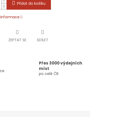
Přidat do košíku
í informace
ZEPTAT SE
SDÍLET
Přes 3000 výdejních
míst
vce
po celé ČR