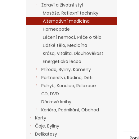
n
Zdraví a životní styl
e
Masáže, Reflexní techniky
l
Alternativní medicína
Homeopatie
Léčení nemocí, Péče o tělo
Lidské tělo, Medicína
Krása, Vitalita, Dlouhověkost
Energetická léčba
Příroda, Byliny, Kameny
Partnerství, Rodina, Děti
Pohyb, Kondice, Relaxace
CD, DVD
Dárkové knihy
Kariéra, Podnikání, Obchod
Karty
Čaje, Byliny
Delikatesy
Popi