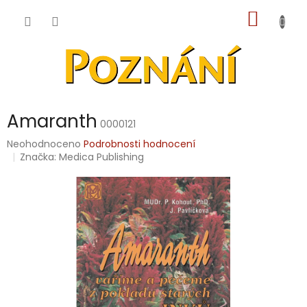
Přejít
NÁKUP
na
obsah
KOŠÍK
Amaranth
0000121
Průměrné
Neohodnoceno
Podrobnosti hodnocení
hodnocení
Značka:
Medica Publishing
produktu
je
0,0
z
5
hvězdiček.