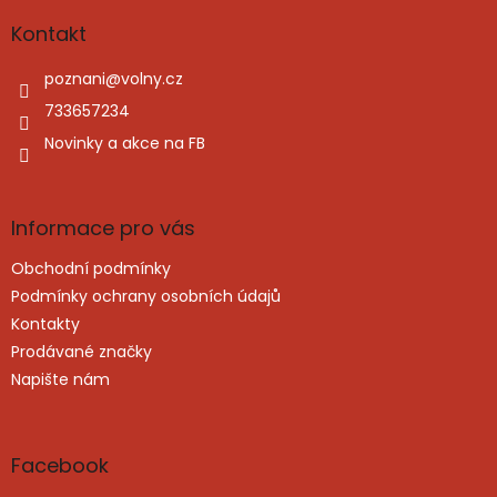
p
a
Kontakt
t
í
poznani
@
volny.cz
733657234
Novinky a akce na FB
Informace pro vás
Obchodní podmínky
Podmínky ochrany osobních údajů
Kontakty
Prodávané značky
Napište nám
Facebook