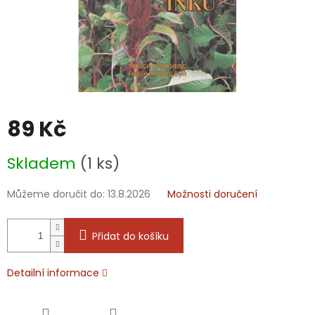
89 Kč
Měrná
Skladem
(1 ks)
cena:
Můžeme doručit do:
13.8.2026
Možnosti doručení
Přidat do košíku
Detailní informace