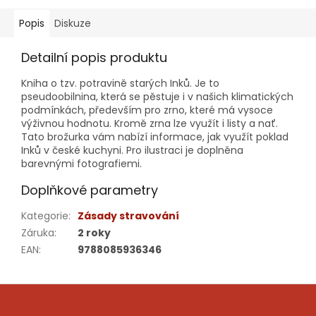
Popis
Diskuze
Detailní popis produktu
Kniha o tzv. potravině starých Inků. Je to
pseudoobilnina, která se pěstuje i v našich klimatických
podmínkách, především pro zrno, které má vysoce
výživnou hodnotu. Kromě zrna lze využít i listy a nať.
Tato brožurka vám nabízí informace, jak využít poklad
Inků v české kuchyni. Pro ilustraci je doplněna
barevnými fotografiemi.
Doplňkové parametry
Kategorie
:
Zásady stravování
Záruka
:
2 roky
EAN
:
9788085936346
Z
á