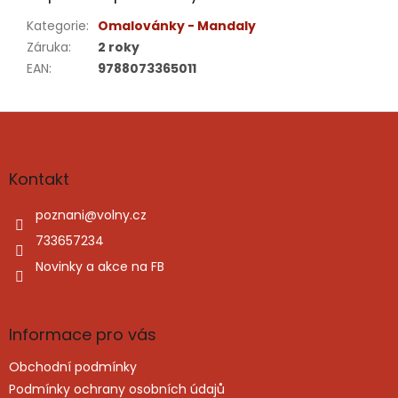
Kategorie
:
Omalovánky - Mandaly
Záruka
:
2 roky
EAN
:
9788073365011
Z
á
p
a
Kontakt
t
í
poznani
@
volny.cz
733657234
Novinky a akce na FB
Informace pro vás
Obchodní podmínky
Podmínky ochrany osobních údajů