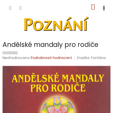
Přejít
NÁKUP
na
obsah
KOŠÍK
Andělské mandaly pro rodiče
0005583
Průměrné
Neohodnoceno
Podrobnosti hodnocení
Značka:
Fontána
hodnocení
produktu
je
0,0
z
5
hvězdiček.