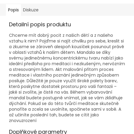
Popis
Diskuze
Detailní popis produktu
Chceme mít dobrý pocit z našich dětí a z našeho
vztahu k nim? Pojďme si najít chvilku pro sebe, kreslit si
a zkusme se zároveň alespoň kousíček posunout právě
v oblasti vztahů k našim dětem. Mandala se díky
svému jedinečnému koncentrickému tvaru nabízí jako
ideální předloha pro meditaci i nezkušeným, nervózním
a stresovaným lidem. Akt malování přitom proces
meditace i vlastního poznání jedinečným způsobem
posiluje. Důležité je pouze využít široké palety barev,
která poskytne dostatek prostoru pro vaši fantazii –
jaké si zvolíte, je čistě na vás. Během vybarvování
mandal budete postupně vnímat, jak se vám zklidňuje
dýchání. Pokud se do této tvůrčí meditace skutečně
ponoříte a zcela se uvolníte, spočinete sami v sobě. A
až učiníte poslední tah, budete se cítit jako
znovuzrození
Doplňkové parametry