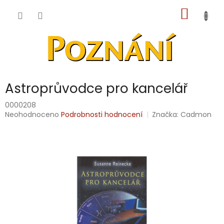
Přejít
NÁKUP
na
obsah
KOŠÍK
Astroprůvodce pro kancelář
0000208
Průměrné
Neohodnoceno
Podrobnosti hodnocení
Značka:
Cadmon
hodnocení
produktu
je
0,0
z
5
hvězdiček.