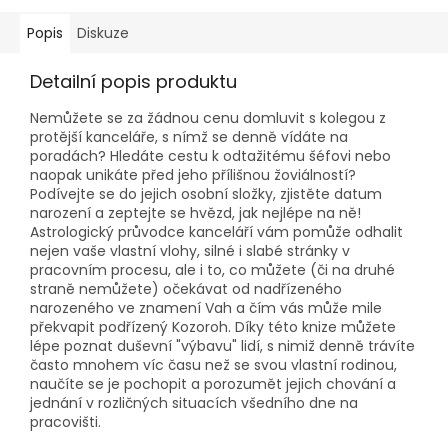
Popis
Diskuze
Detailní popis produktu
Nemůžete se za žádnou cenu domluvit s kolegou z
protější kanceláře, s nímž se denně vídáte na
poradách? Hledáte cestu k odtažitému šéfovi nebo
naopak unikáte před jeho přílišnou žoviálností?
Podívejte se do jejich osobní složky, zjistěte datum
narození a zeptejte se hvězd, jak nejlépe na ně!
Astrologický průvodce kanceláří vám pomůže odhalit
nejen vaše vlastní vlohy, silné i slabé stránky v
pracovním procesu, ale i to, co můžete (či na druhé
straně nemůžete) očekávat od nadřízeného
narozeného ve znamení Vah a čím vás může mile
překvapit podřízený Kozoroh. Díky této knize můžete
lépe poznat duševní "výbavu" lidí, s nimiž denně trávíte
často mnohem víc času než se svou vlastní rodinou,
naučíte se je pochopit a porozumět jejich chování a
jednání v rozličných situacích všedního dne na
pracovišti.