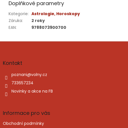
Doplňkové parametry
Kategorie
:
Astrologie, Horoskopy
Záruka
:
2 roky
EAN
:
9788073900700
Z
á
p
a
Kontakt
t
í
poznani
@
volny.cz
733657234
Novinky a akce na FB
Informace pro vás
Obchodní podmínky