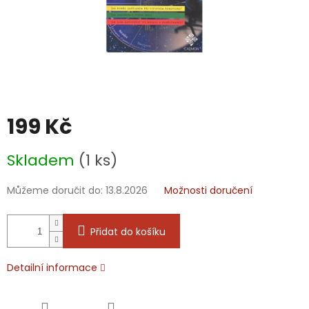
199 Kč
Měrná
Skladem
(1 ks)
cena:
Můžeme doručit do:
13.8.2026
Možnosti doručení
Přidat do košíku
Detailní informace