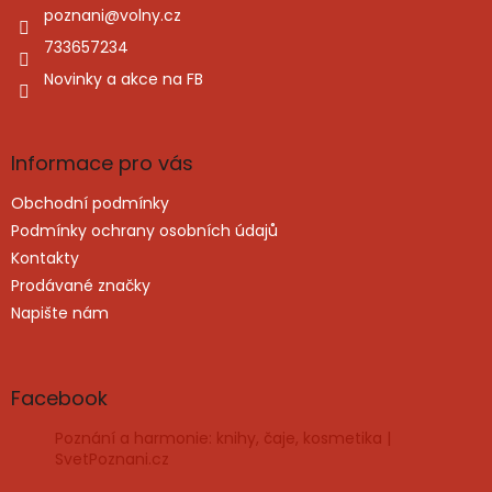
í
poznani
@
volny.cz
733657234
Novinky a akce na FB
Informace pro vás
Obchodní podmínky
Podmínky ochrany osobních údajů
Kontakty
Prodávané značky
Napište nám
Facebook
Poznání a harmonie: knihy, čaje, kosmetika |
SvetPoznani.cz