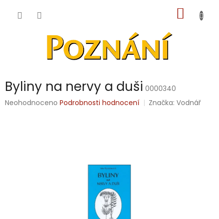
Přejít
NÁKUP
na
obsah
KOŠÍK
Byliny na nervy a duši
0000340
Průměrné
Neohodnoceno
Podrobnosti hodnocení
Značka:
Vodnář
hodnocení
produktu
je
0,0
z
5
hvězdiček.