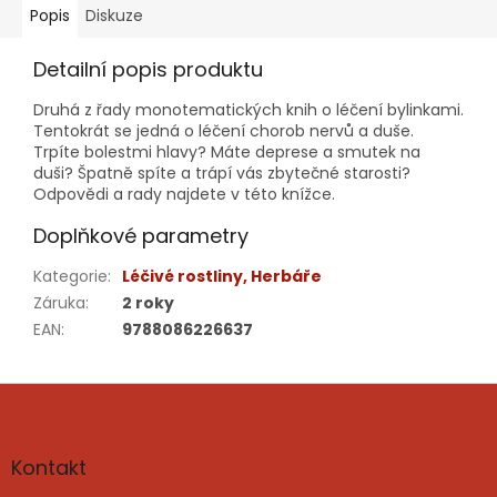
Popis
Diskuze
Detailní popis produktu
Druhá z řady monotematických knih o léčení bylinkami.
Tentokrát se jedná o léčení chorob nervů a duše.
Trpíte bolestmi hlavy? Máte deprese a smutek na
duši? Špatně spíte a trápí vás zbytečné starosti?
Odpovědi a rady najdete v této knížce.
Doplňkové parametry
Kategorie
:
Léčivé rostliny, Herbáře
Záruka
:
2 roky
EAN
:
9788086226637
Z
á
p
a
Kontakt
t