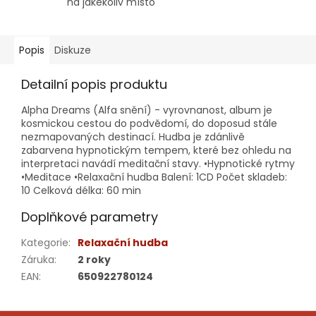
na jakékoliv místo
Popis
Diskuze
Detailní popis produktu
Alpha Dreams (Alfa snění) - vyrovnanost, album je
kosmickou cestou do podvědomí, do doposud stále
nezmapovaných destinací. Hudba je zdánlivě
zabarvena hypnotickým tempem, které bez ohledu na
interpretaci navádí meditační stavy. •Hypnotické rytmy
•Meditace •Relaxační hudba Balení: 1CD Počet skladeb:
10 Celková délka: 60 min
Doplňkové parametry
Kategorie
:
Relaxační hudba
Záruka
:
2 roky
EAN
:
650922780124