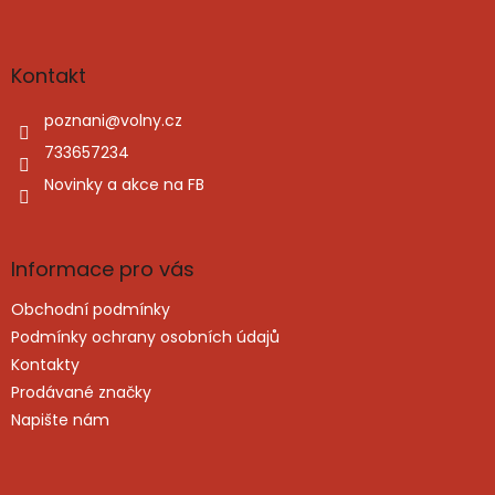
Z
á
p
a
Kontakt
t
í
poznani
@
volny.cz
733657234
Novinky a akce na FB
Informace pro vás
Obchodní podmínky
Podmínky ochrany osobních údajů
Kontakty
Prodávané značky
Napište nám