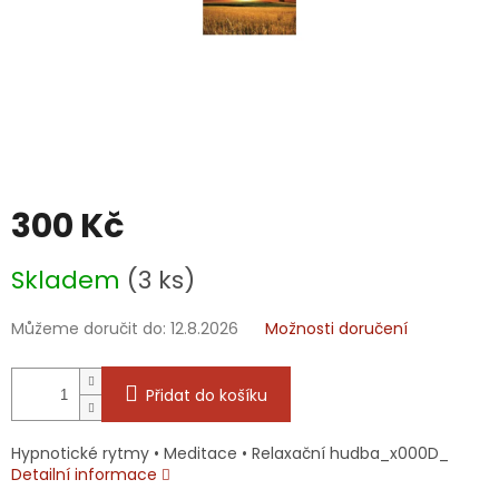
300 Kč
Měrná
Skladem
(3 ks)
cena:
Můžeme doručit do:
12.8.2026
Možnosti doručení
Přidat do košíku
Hypnotické rytmy • Meditace • Relaxační hudba_x000D_
Detailní informace