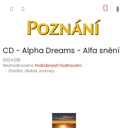
Přejít
NÁKUP
na
obsah
KOŠÍK
CD - Alpha Dreams - Alfa snění
0004236
Průměrné
Neohodnoceno
Podrobnosti hodnocení
hodnocení
Značka:
Global Journey
produktu
je
0,0
z
5
hvězdiček.