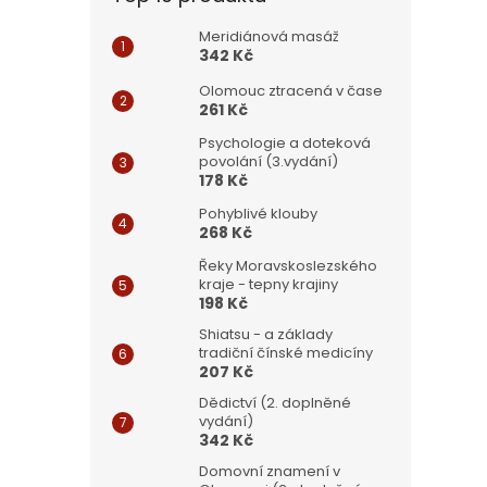
Meridiánová masáž
342 Kč
Olomouc ztracená v čase
261 Kč
Psychologie a doteková
povolání (3.vydání)
178 Kč
Pohyblivé klouby
268 Kč
Řeky Moravskoslezského
kraje - tepny krajiny
198 Kč
Shiatsu - a základy
tradiční čínské medicíny
207 Kč
Dědictví (2. doplněné
vydání)
342 Kč
Domovní znamení v