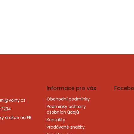
Informace pro vás
Facebo
Obchodní podmínky
ni
@
volny.cz
Podmínky ochrany
57234
osobních údajů
ky a akce na FB
Kontakty
Prodávané značky