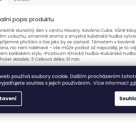
ailní popis produktu
nečně slunečný den v centru Havany. Kavárna Cuba. Vůně kávy 
kém vzduchu, omamné aroma a smyslná kubánská hudba vytvoř
příjemné přivítání a čas jako by se zastavil. Tématem v kavárně 
na, nic není naléhavé - vše může počkat až napozději, je to od
ém karibském stylu. •Pozitivum •Etnická hudba •Kubánská hudba
Počet skladeb: 11 Celková délka: 51 min
web používá soubory cookie. Dalším procházením tohot
yjadřujete souhlas s jejich používáním.. Více informací
zd
tavení
Souhl