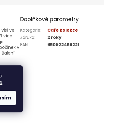
Doplňkové parametry
visí ve
Kategorie
:
Cafe kolekce
í více
Záruka
:
2 roky
je
EAN
:
650922458221
počinek v
 Balení:
o
e
.
asím