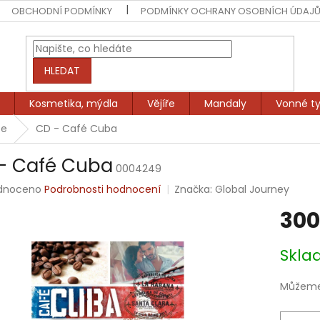
OBCHODNÍ PODMÍNKY
PODMÍNKY OCHRANY OSOBNÍCH ÚDAJ
HLEDAT
Kosmetika, mýdla
Vějíře
Mandaly
Vonné ty
ce
CD - Café Cuba
- Café Cuba
0004249
rné
dnoceno
Podrobnosti hodnocení
Značka:
Global Journey
ení
300
tu
Měrná
Skl
cena:
ek.
Můžeme 