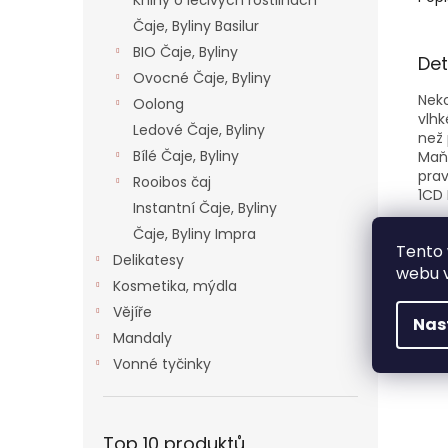
Knihy o léčivých rostlinách
Čaje, Byliny Basilur
BIO Čaje, Byliny
Det
Ovocné Čaje, Byliny
Neko
Oolong
vlh
Ledové Čaje, Byliny
než 
Bílé Čaje, Byliny
Maňa
prav
Rooibos čaj
1CD 
Instantní Čaje, Byliny
Čaje, Byliny Impra
Tento 
Delikatesy
webu v
Kosmetika, mýdla
Vějíře
Nas
Mandaly
Vonné tyčinky
Top 10 produktů