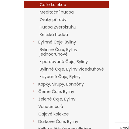
n
Cafe kolekce
e
Meditační hudba
l
Zvuky přírody
Hudba Zvěrokruhu
Keltská hudba
Bylinné Čaje, Byliny
Bylinné Čaje, Byliny
jednodruhové
• porcované Čaje, Byliny
Bylinné Čaje, Byliny vícedruhové
• sypané Čaje, Byliny
Kapky, Sirupy, Bonbóny
Černé Čaje, Byliny
Zelené Čaje, Byliny
Variace čajů
Čajové kolekce
Dárkové Čaje, Byliny
Popi