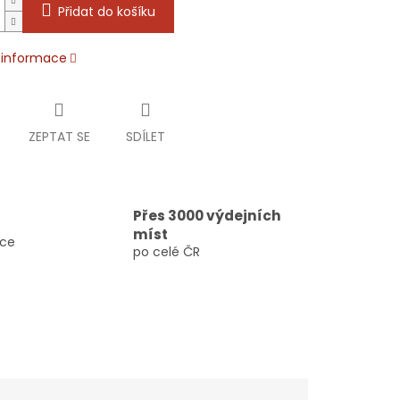
Přidat do košíku
í informace
ZEPTAT SE
SDÍLET
Přes 3000 výdejních
míst
vce
po celé ČR