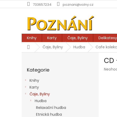
Přejít
733657234
poznani@volny.cz
na
obsah
Knihy
Karty
Čaje, Byliny
Delikatesy
Domů
Čaje, Byliny
Hudba
Cafe kolek
P
CD 
o
Přeskočit
s
Průmě
Kategorie
Neoho
kategorie
t
hodnoc
r
produk
Knihy
a
je
Karty
n
0,0
z
Čaje, Byliny
n
5
í
Hudba
hvězdič
p
Relaxační hudba
a
Etnická hudba