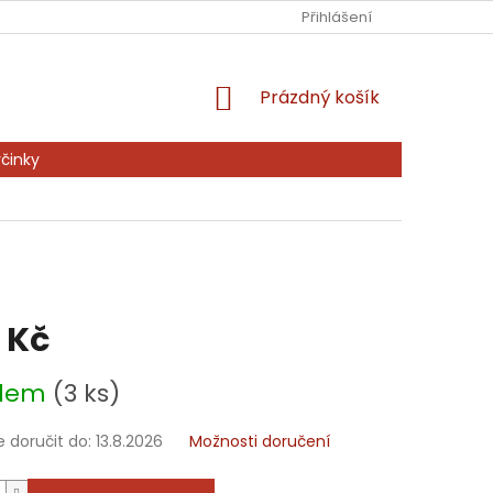
Ů
KONTAKTY
PRODÁVANÉ ZNAČKY
Přihlášení
NAPIŠTE NÁM
NÁKUPNÍ
Prázdný košík
KOŠÍK
činky
 Kč
adem
(3 ks)
doručit do:
13.8.2026
Možnosti doručení