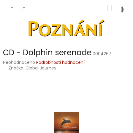
Přejít
NÁKUP
na
obsah
KOŠÍK
CD - Dolphin serenade
0004267
Průměrné
Neohodnoceno
Podrobnosti hodnocení
hodnocení
Značka:
Global Journey
produktu
je
0,0
z
5
hvězdiček.