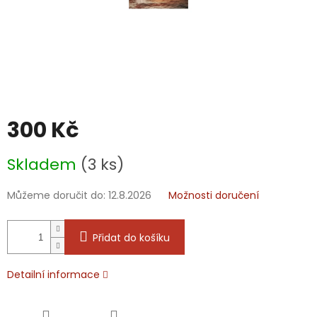
300 Kč
Měrná
Skladem
(3 ks)
cena:
Můžeme doručit do:
12.8.2026
Možnosti doručení
Přidat do košíku
Detailní informace