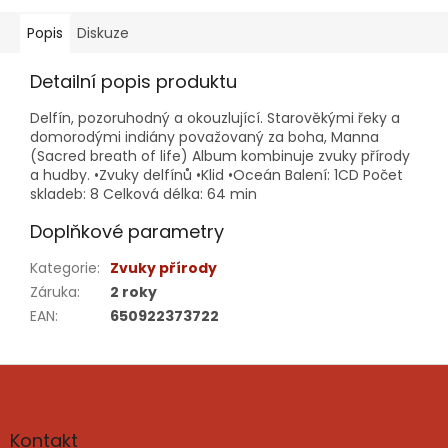
Popis
Diskuze
Detailní popis produktu
Delfín, pozoruhodný a okouzlující. Starověkými řeky a
domorodými indiány považovaný za boha, Manna
(Sacred breath of life) Album kombinuje zvuky přírody
a hudby. •Zvuky delfínů •Klid •Oceán Balení: 1CD Počet
skladeb: 8 Celková délka: 64 min
Doplňkové parametry
Kategorie
:
Zvuky přírody
Záruka
:
2 roky
EAN
:
650922373722
Z
á
p
a
Kontakt