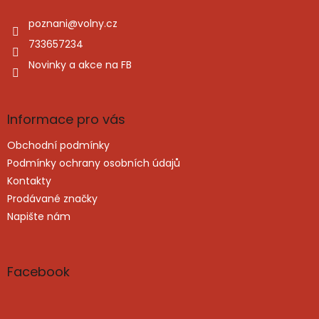
t
í
poznani
@
volny.cz
733657234
Novinky a akce na FB
Informace pro vás
Obchodní podmínky
Podmínky ochrany osobních údajů
Kontakty
Prodávané značky
Napište nám
Facebook