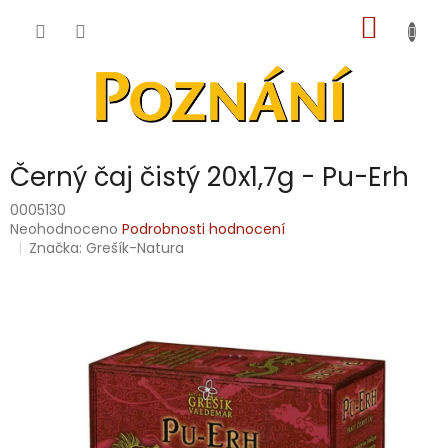
Přejít
NÁKUP
na
obsah
KOŠÍK
Černý čaj čistý 20x1,7g - Pu-Erh
0005130
Průměrné
Neohodnoceno
Podrobnosti hodnocení
hodnocení
Značka:
Grešík-Natura
produktu
je
0,0
z
5
hvězdiček.