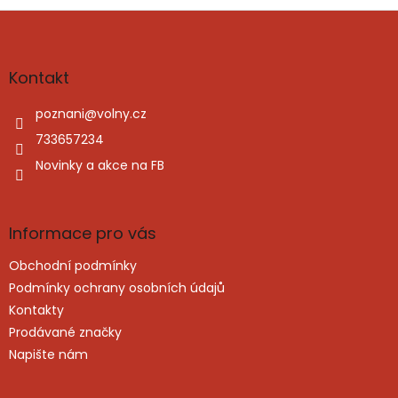
Z
á
p
a
Kontakt
t
í
poznani
@
volny.cz
733657234
Novinky a akce na FB
Informace pro vás
Obchodní podmínky
Podmínky ochrany osobních údajů
Kontakty
Prodávané značky
Napište nám