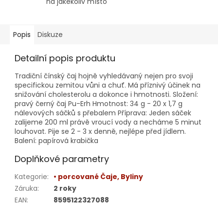
na jakékoliv místo
Popis
Diskuze
Detailní popis produktu
Tradiční čínský čaj hojně vyhledávaný nejen pro svoji
specifickou zemitou vůni a chuť. Má příznivý účinek na
snižování cholesterolu a dokonce i hmotnosti. Složení:
pravý černý čaj Pu-Erh Hmotnost: 34 g - 20 x 1,7 g
nálevových sáčků s přebalem Příprava: Jeden sáček
zalijeme 200 ml právě vroucí vody a necháme 5 minut
louhovat. Pije se 2 - 3 x denně, nejlépe před jídlem.
Balení: papírová krabička
Doplňkové parametry
Kategorie
:
• porcované Čaje, Byliny
Záruka
:
2 roky
EAN
:
8595122327088