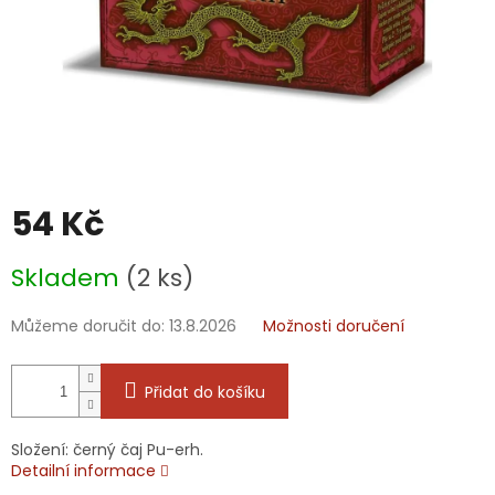
54 Kč
Měrná
Skladem
(2 ks)
cena:
Můžeme doručit do:
13.8.2026
Možnosti doručení
Přidat do košíku
Složení: černý čaj Pu-erh.
Detailní informace