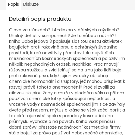
Popis
Diskuze
Detailní popis produktu
Olovo ve rtěnkách? 1,4-dioxan v dětských mýdlech?
Uhelný dehet v šamponech? Je to vůbec možné?!
Kniha Doba jedová 3 popisuje složitou cestu aktivistek
bojujících proti rakovině prsu a ochránkyň životního
prostředí, které navštívily představitele největších
mezinárodních kosmetických společností a položily jim
několik nepohodlných otázek. Například: Proč mávají
růžovou stužkou a zviditelňují se na trhu jako lídři boje
proti rakovině prsu, když jejich výrobky obsahují
chemické hormonální disruptory, jež mohou přispívat k
rozvoji právě tohoto onemocnění? Proč si zvolili za
cílovou skupinu ženy a muže v plodném věku a přitom
používají chemické látky způsobující neplodnost a
vrozené vady? Kosmetické společnosti jim sice zavíraly
dveře před nosem, mýtus o kráse se však začal bortit a
toxická tajemství spolu s paradoxy kosmetického
průmyslu vycházela na povrch. Kniha však přináší i
dobré zprávy: přestože nadnárodní kosmetické firmy
stále bojují za právo používat nebezpečné chemikálie,