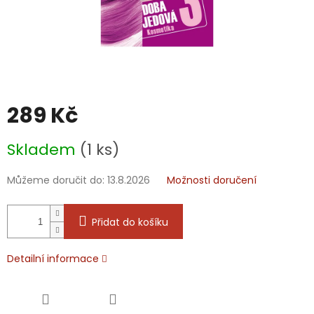
289 Kč
Měrná
Skladem
(1 ks)
cena:
Můžeme doručit do:
13.8.2026
Možnosti doručení
Přidat do košíku
Detailní informace