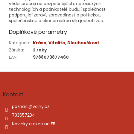
vědci pracují na bezpečnějších, netoxických
technologiích a podnikatelé budují společnosti
podporující zdraví, spravedlnost a politickou,
společenskou a ekonomickou sílu jednotlivce.
Doplňkové parametry
Kategorie
:
Krása, Vitalita, Dlouhověkost
Záruka
:
2 roky
EAN
:
9788073877460
Z
á
p
a
Kontakt
t
í
poznani
@
volny.cz
733657234
Novinky a akce na FB