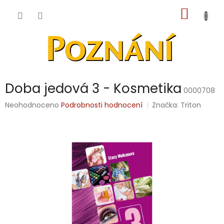
Přejít
NÁKUP
na
obsah
KOŠÍK
Doba jedová 3 - Kosmetika
0000708
Průměrné
Neohodnoceno
Podrobnosti hodnocení
Značka:
Triton
hodnocení
produktu
je
0,0
z
5
hvězdiček.