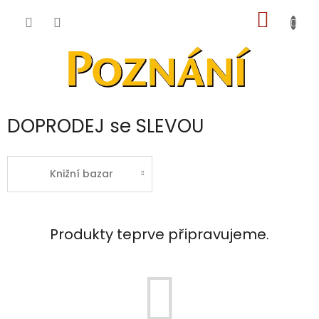
Přejít
NÁKUP
na
obsah
KOŠÍK
DOPRODEJ se SLEVOU
Knižní bazar
Produkty teprve připravujeme.