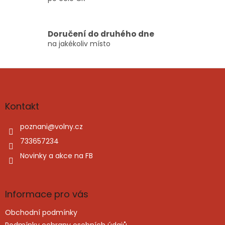
Doručení do druhého dne
na jakékoliv místo
Z
á
p
a
Kontakt
t
í
poznani
@
volny.cz
733657234
Novinky a akce na FB
Informace pro vás
Obchodní podmínky
Podmínky ochrany osobních údajů