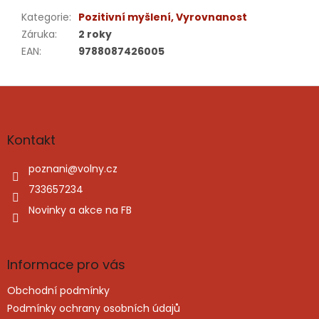
Kategorie
:
Pozitivní myšlení, Vyrovnanost
Záruka
:
2 roky
EAN
:
9788087426005
Z
á
p
a
Kontakt
t
í
poznani
@
volny.cz
733657234
Novinky a akce na FB
Informace pro vás
Obchodní podmínky
Podmínky ochrany osobních údajů