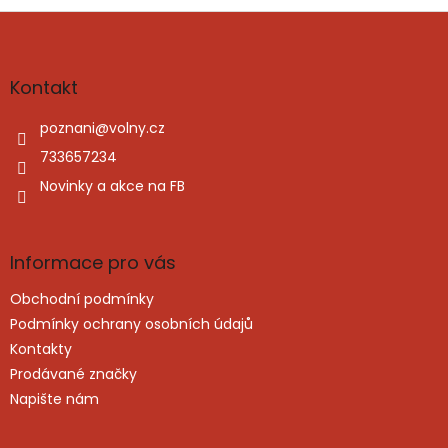
Z
á
p
a
Kontakt
t
í
poznani
@
volny.cz
733657234
Novinky a akce na FB
Informace pro vás
Obchodní podmínky
Podmínky ochrany osobních údajů
Kontakty
Prodávané značky
Napište nám