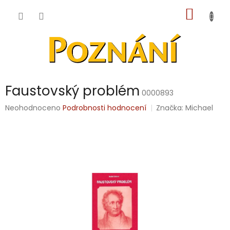
Přejít
NÁKUP
na
obsah
KOŠÍK
Faustovský problém
0000893
Průměrné
Neohodnoceno
Podrobnosti hodnocení
Značka:
Michael
hodnocení
produktu
je
0,0
z
5
hvězdiček.