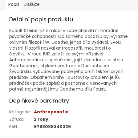
Popis
Diskuze
Detailní popis produktu
Rudolf Steiner již v mládí v sobě objevil mimořádné
psychické schopnosti. Od samého počátku byl výrazně
ovlivněn filozofií W. Goetha, jehož díla vydával. Svou
vlastní filozofii nazval antroposofií, moudrostí o
člověku. V roce 1913 založil se svými příznivci
Anthroposofickou společnost, jejíž základnou se stalo
Goetheanum, stylové centrum v Dornachu ve
Švýcarsku, vybudované podle jeho architektonických
představ. Obsahem knihy Faustovský problém je 16.
přednášek podle zápisů a poznámek, věnovaných
patrně nejznámějšímu Goethemu dílu Faust.
Doplňkové parametry
Kategorie
:
Anthroposofie
Záruka
:
2 roky
EAN
:
9788086340326