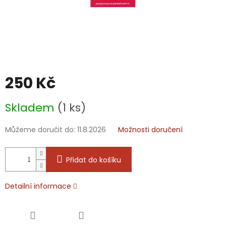
250 Kč
Měrná
Skladem
(1 ks)
cena:
Můžeme doručit do:
11.8.2026
Možnosti doručení
Přidat do košíku
Detailní informace