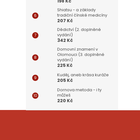
198 Kč
Shiatsu - a základy
tradiční čínské medicíny
207 Kč
Dědictví (2. doplněné
vydání)
342 Kč
Domovní znamení v
Olomouci (3. doplněné
vydání)
225 Kč
Kuděj, aneb krása kuráže
205 Kč
Dornova metoda - i ty
můžeš
220 Kč
Z
á
p
a