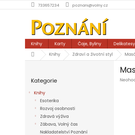
Přejít
733657234
poznani@volny.cz
na
obsah
Knihy
Karty
Čaje, Byliny
Delikatesy
Domů
Knihy
Zdraví a životní styl
Masá
P
Mas
o
Přeskočit
s
Průmě
Kategorie
Neoho
kategorie
t
hodnoc
r
produk
Knihy
a
je
Esoterika
n
0,0
z
Rozvoj osobnosti
n
5
í
Zdravá výživa
hvězdič
p
Zábava, Volný čas
a
Nakladatelství Poznání