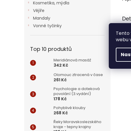
Kosmetika, mýdla
Vějíře
Det
Mandaly
Vonné tyčinky
Masá
Tento 
kuli
webu v
a zá
doko
Top 10 produktů
po s
Nas
páte
Meridiánová masáž
342 Kč
Olomouc ztracená v čase
261 Kč
Psychologie a doteková
povolání (3.vydání)
178 Kč
Pohyblivé klouby
268 Kč
Řeky Moravskoslezského
kraje - tepny krajiny