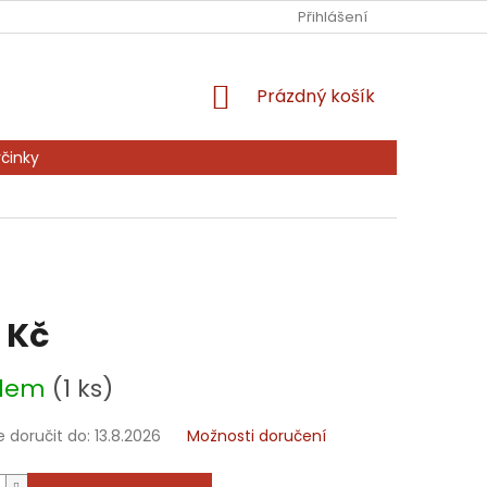
Ů
KONTAKTY
PRODÁVANÉ ZNAČKY
Přihlášení
NAPIŠTE NÁM
NÁKUPNÍ
Prázdný košík
KOŠÍK
činky
 Kč
adem
(1 ks)
doručit do:
13.8.2026
Možnosti doručení