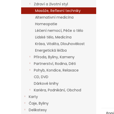
n
Zdraví a životní styl
e
Masáže, Reflexní techniky
l
Alternativní medicína
Homeopatie
Léčení nemocí, Péče o tělo
Lidské tělo, Medicína
Krása, Vitalita, Dlouhověkost
Energetická léčba
Příroda, Byliny, Kameny
Partnerství, Rodina, Děti
Pohyb, Kondice, Relaxace
CD, DVD
Dárkové knihy
Kariéra, Podnikání, Obchod
Karty
Čaje, Byliny
Delikatesy
Popi