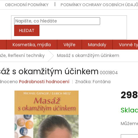
OBCHODNÍ PODMÍNKY
PODMÍNKY OCHRANY OSOBNÍCH ÚDAJ
HLEDAT
Kosmetika, mýdla
Vějíře
Mandaly
Vonné ty
že, Reflexní techniky
Masáž s okamžitým účinkem
áž s okamžitým účinkem
0001804
rné
dnoceno
Podrobnosti hodnocení
Značka:
Fontána
ení
298
tu
Měrná
Skl
cena:
ek.
Můžeme 