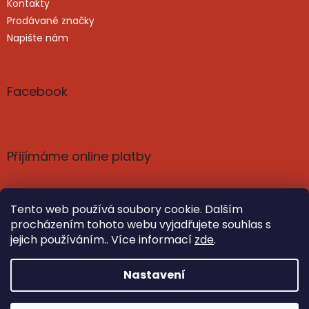
Kontakty
Prodávané značky
Napište nám
Facebook
Přijímáme online platby
Tento web používá soubory cookie. Dalším
procházením tohoto webu vyjadřujete souhlas s
jejich používáním.. Více informací
zde
.
Vytvořil Shoptet
Nastavil tým EshopyUmíme.cz
Nastavení
Copyright 2026
Poznání a harmonie: knihy, čaje,