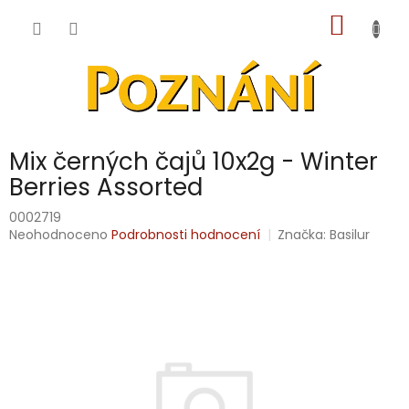
Přejít
NÁKUP
na
obsah
KOŠÍK
Mix černých čajů 10x2g - Winter
Berries Assorted
0002719
Průměrné
Neohodnoceno
Podrobnosti hodnocení
Značka:
Basilur
hodnocení
produktu
je
0,0
z
5
hvězdiček.