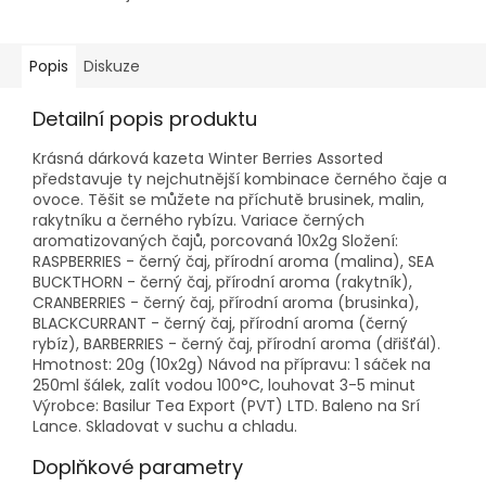
Popis
Diskuze
Detailní popis produktu
Krásná dárková kazeta Winter Berries Assorted
představuje ty nejchutnější kombinace černého čaje a
ovoce. Těšit se můžete na příchutě brusinek, malin,
rakytníku a černého rybízu. Variace černých
aromatizovaných čajů, porcovaná 10x2g Složení:
RASPBERRIES - černý čaj, přírodní aroma (malina), SEA
BUCKTHORN - černý čaj, přírodní aroma (rakytník),
CRANBERRIES - černý čaj, přírodní aroma (brusinka),
BLACKCURRANT - černý čaj, přírodní aroma (černý
rybíz), BARBERRIES - černý čaj, přírodní aroma (dřišťál).
Hmotnost: 20g (10x2g) Návod na přípravu: 1 sáček na
250ml šálek, zalít vodou 100°C, louhovat 3-5 minut
Výrobce: Basilur Tea Export (PVT) LTD. Baleno na Srí
Lance. Skladovat v suchu a chladu.
Doplňkové parametry