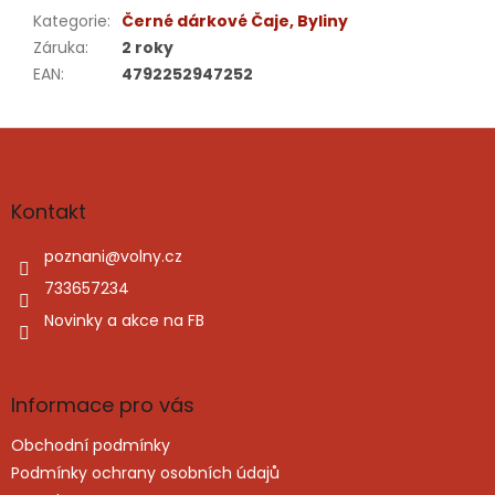
Kategorie
:
Černé dárkové Čaje, Byliny
Záruka
:
2 roky
EAN
:
4792252947252
Z
á
p
a
Kontakt
t
í
poznani
@
volny.cz
733657234
Novinky a akce na FB
Informace pro vás
Obchodní podmínky
Podmínky ochrany osobních údajů