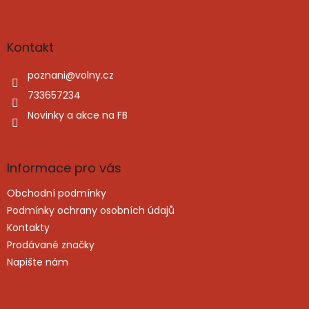
Z
á
p
a
Kontakt
t
í
poznani
@
volny.cz
733657234
Novinky a akce na FB
Informace pro vás
Obchodní podmínky
Podmínky ochrany osobních údajů
Kontakty
Prodávané značky
Napište nám