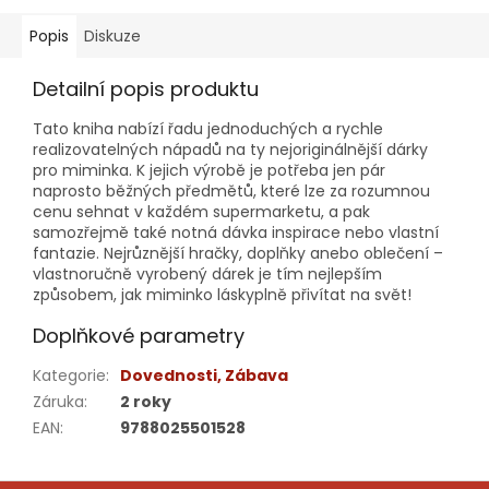
Popis
Diskuze
Detailní popis produktu
Tato kniha nabízí řadu jednoduchých a rychle
realizovatelných nápadů na ty nejoriginálnější dárky
pro miminka. K jejich výrobě je potřeba jen pár
naprosto běžných předmětů, které lze za rozumnou
cenu sehnat v každém supermarketu, a pak
samozřejmě také notná dávka inspirace nebo vlastní
fantazie. Nejrůznější hračky, doplňky anebo oblečení –
vlastnoručně vyrobený dárek je tím nejlepším
způsobem, jak miminko láskyplně přivítat na svět!
Doplňkové parametry
Kategorie
:
Dovednosti, Zábava
Záruka
:
2 roky
EAN
:
9788025501528