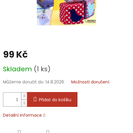
99 Kč
Měrná
Skladem
(1 ks)
cena:
Můžeme doručit do:
14.8.2026
Možnosti doručení
Přidat do košíku
Detailní informace