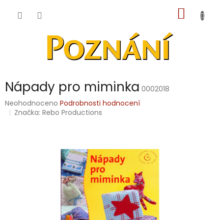
Přejít
NÁKUP
na
obsah
KOŠÍK
Nápady pro miminka
0002018
Průměrné
Neohodnoceno
Podrobnosti hodnocení
hodnocení
Značka:
Rebo Productions
produktu
je
0,0
z
5
hvězdiček.