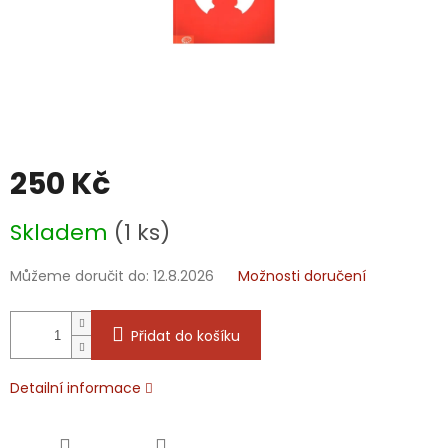
250 Kč
Měrná
Skladem
(1 ks)
cena:
Můžeme doručit do:
12.8.2026
Možnosti doručení
Přidat do košíku
Detailní informace