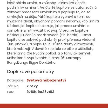
když někdo umírá, a způsoby, jakými lze zlepšit
podmínky umírání. Ve čtvrté kapitole se autor začíná
zabývat procesem umíráním a popisuje to, co se
umírajícímu děje. Pátá kapitola vypráví o tom, co
můžeme dělat, abychom pomohli někomu, kdo umírá.
Následující kapitola ukazuje, jak proces umírání a
samotné smrti využít k rozvoji. V sedmé kapitole
následují učení o mezistavech (tib. bardo). Osmá
kapitola se zabývá podrobněji praxí přenosu vědomí
(tib. phowa), a popisuje její různé druhy a možnosti,
které nabízejí. V deváté kapitole se píše o učitelích,
které lama Ole Nydahl potkal, a o tom, jak zemřeli.
Kniha končí vyprávěním o smrti 16. Karmapy
Rangdžunga Rigpe Dordžeho.
Doplňkové parametry
Kategorie
:
Světová náboženství
Záruka
:
2 roky
EAN
:
9788090382183
Z