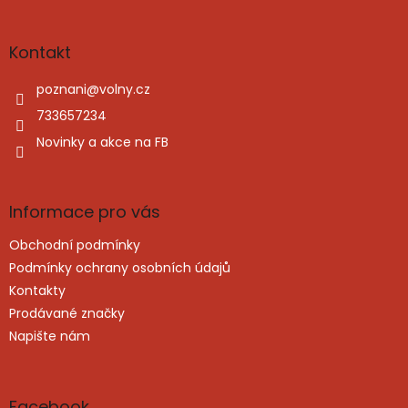
á
p
a
Kontakt
t
í
poznani
@
volny.cz
733657234
Novinky a akce na FB
Informace pro vás
Obchodní podmínky
Podmínky ochrany osobních údajů
Kontakty
Prodávané značky
Napište nám
Facebook