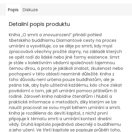
Popis
Diskuze
Detailní popis produktu
Kniha „O smrti a znovuzrození“ přináší pohled
tibetského buddhismu Diamantové cesty na proces
umírání a vysvětluje, co se děje po smrti, kdy mysl
zpracovává všechny prožité dojmy, na základě kterých
se opět rodí do lidské nebo jiné formy existence. Smrt
je stále v kolektivním vědomí společnosti tajemnou
černou dírou, a proto je jakákoli znalost, zkušenost nebo
pochopení v této oblasti nesmírně důležité. Kniha z
toho důvodu není určena pouze buddhistům, ale je
psána tak, aby byla užitečná každému, kdo chce získat
povědomí o tom, jak při umírání pomoci přátelům či
rodině. Zároveň kniha nabídne čtenářům i hlubší a
praktické informace o metodách, díky kterým se lze
naučit pracovat se svou myslí během umírání a smrti.
Kniha je rozdělena do devíti kapitol, z nichž první
připojuje k tématu smrti a umírání kontext dnešní
vědy. Druhá kapitola pojednává obecněji o buddhismu
a jeho učení. Ve třetí kapitole se popisuje průběh toho,