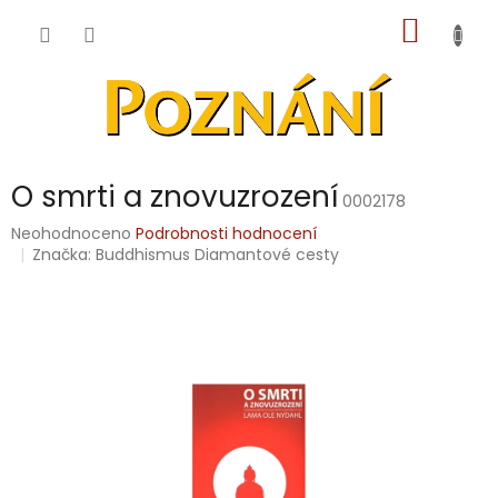
Přejít
NÁKUP
na
obsah
KOŠÍK
O smrti a znovuzrození
0002178
Průměrné
Neohodnoceno
Podrobnosti hodnocení
hodnocení
Značka:
Buddhismus Diamantové cesty
produktu
je
0,0
z
5
hvězdiček.