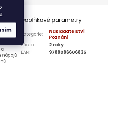
o
e
.
Doplňkové parametry
asím
ěku,
Nakladatelství
Kategorie
:
vů
Poznání
tné
Záruka
:
2 roky
 a
EAN
:
9788086606835
h nápojů -
ánů