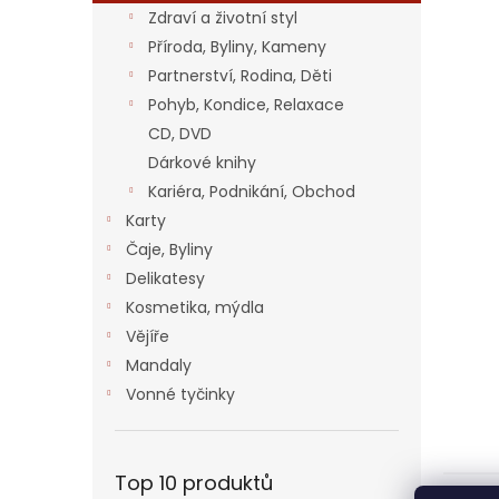
n
Zdraví a životní styl
e
Příroda, Byliny, Kameny
l
Partnerství, Rodina, Děti
Pohyb, Kondice, Relaxace
CD, DVD
Dárkové knihy
Kariéra, Podnikání, Obchod
Karty
Čaje, Byliny
Delikatesy
Kosmetika, mýdla
Vějíře
Mandaly
Vonné tyčinky
Top 10 produktů
Popi