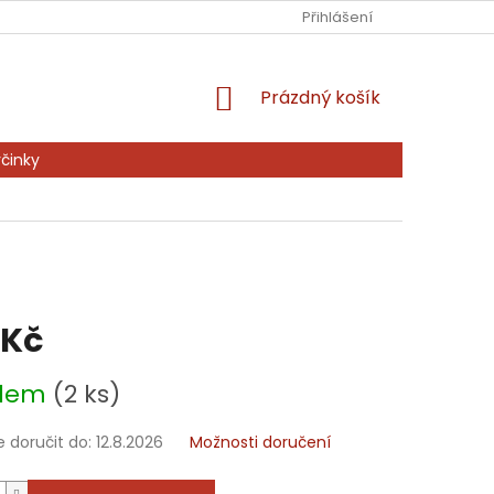
Ů
KONTAKTY
PRODÁVANÉ ZNAČKY
Přihlášení
NAPIŠTE NÁM
NÁKUPNÍ
Prázdný košík
KOŠÍK
činky
 Kč
adem
(2 ks)
doručit do:
12.8.2026
Možnosti doručení