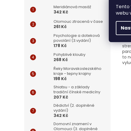
Tento 
Meridiánová masáž
342 Kč
webu v
Det
Olomouc ztracená v čase
261 Kč
Nas
Auto
zalo
Psychologie a doteková
tráv
povolání (3.vydání)
178 Kč
stre
para
Pohyblivé klouby
to n
268 Kč
vylu
Řeky Moravskoslezského
kraje - tepny krajiny
198 Kč
Shiatsu - a základy
tradiční čínské medicíny
207 Kč
Dědictví (2. doplněné
vydání)
342 Kč
Domovní znamení v
Olomouci (3. doplněné