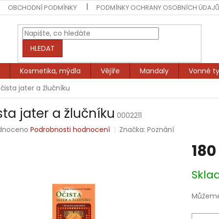
OBCHODNÍ PODMÍNKY
PODMÍNKY OCHRANY OSOBNÍCH ÚDAJ
HLEDAT
Kosmetika, mýdla
Vějíře
Mandaly
Vonné ty
čista jater a žlučníku
ta jater a žlučníku
0002211
rné
dnoceno
Podrobnosti hodnocení
Značka:
Poznání
ení
180
tu
Měrná
Skl
cena:
ek.
Můžeme 