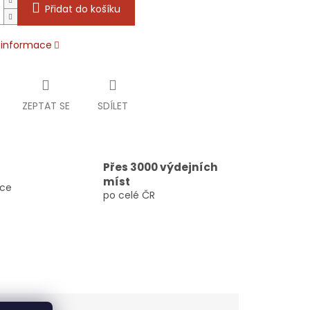
Přidat do košíku
í informace
ZEPTAT SE
SDÍLET
Přes 3000 výdejních
míst
vce
po celé ČR