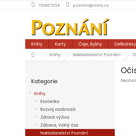
Přejít
733657234
poznani@volny.cz
na
obsah
Knihy
Karty
Čaje, Byliny
Delikatesy
Domů
Knihy
Nakladatelství Poznání
O
P
Očis
o
Přeskočit
s
Průmě
Kategorie
Neoho
kategorie
t
hodnoc
r
produk
Knihy
a
je
Esoterika
n
0,0
z
Rozvoj osobnosti
n
5
í
Zdravá výživa
hvězdič
p
Zábava, Volný čas
a
Nakladatelství Poznání