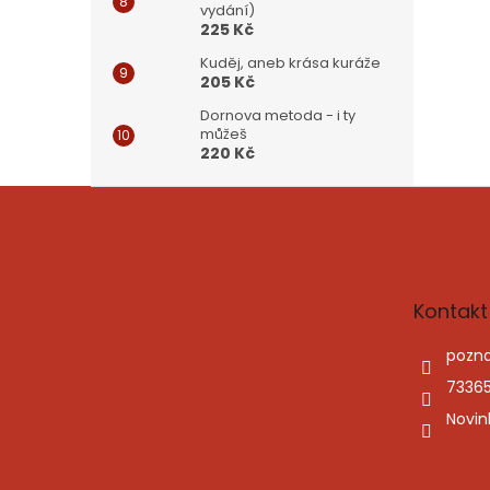
vydání)
225 Kč
Kuděj, aneb krása kuráže
205 Kč
Dornova metoda - i ty
můžeš
220 Kč
Z
á
p
a
t
Kontakt
í
pozna
7336
Novin