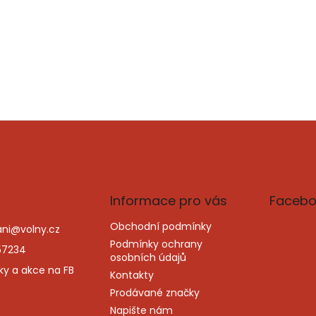
Informace pro vás
Facebo
Obchodní podmínky
ni
@
volny.cz
Podmínky ochrany
57234
osobních údajů
ky a akce na FB
Kontakty
Prodávané značky
Napište nám