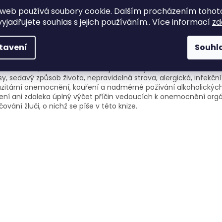
web používá soubory cookie. Dalším procházením tohot
yjadřujete souhlas s jejich používáním.. Více informací
zd
ailní popis produktu
tavení
Souhl
r ve své knoze staví především na individuálním přístupu k člov
ženém na vztahu příčiny a následku ve vývoji patologických sta
icího traktu, konkrétně chorobných stavů jater a žlučníku. Nesče
sy, sedavý způsob života, nepravidelná strava, alergická, infekční
zitární onemocnění, kouření a nadměrné požívání alkoholickýc
ení ani zdaleka úplný výčet příčin vedoucích k onemocnění org
čování žluči, o nichž se píše v této knize.