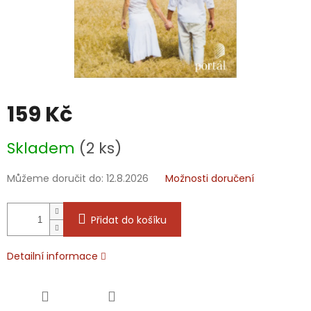
159 Kč
Měrná
Skladem
(2 ks)
cena:
Můžeme doručit do:
12.8.2026
Možnosti doručení
Přidat do košíku
Detailní informace