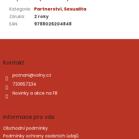
Kategorie
:
Partnerství, Sexualita
Záruka
:
2 roky
EAN
:
9788026204848
Z
á
p
a
Kontakt
t
í
poznani
@
volny.cz
733657234
Novinky a akce na FB
Informace pro vás
Obchodní podmínky
Podmínky ochrany osobních údajů