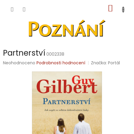
Přejít
NÁKUP
na
obsah
KOŠÍK
Partnerství
0002338
Průměrné
Neohodnoceno
Podrobnosti hodnocení
Značka:
Portál
hodnocení
produktu
je
0,0
z
5
hvězdiček.