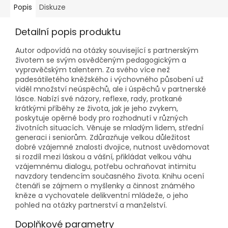
Popis
Diskuze
Detailní popis produktu
Autor odpovídá na otázky související s partnerským
životem se svým osvědčeným pedagogickým a
vypravěčským talentem. Za svého více než
padesátiletého kněžského i výchovného působení už
viděl množství neúspěchů, ale i úspěchů v partnerské
lásce. Nabízí své názory, reflexe, rady, protkané
krátkými příběhy ze života, jak je jeho zvykem,
poskytuje opěrné body pro rozhodnutí v různých
životních situacích. Věnuje se mladým lidem, střední
generaci i seniorům. Zdůrazňuje velkou důležitost
dobré vzájemné znalosti dvojice, nutnost uvědomovat
si rozdíl mezi láskou a vášní, přikládat velkou váhu
vzájemnému dialogu, potřebu ochraňovat intimitu
navzdory tendencím současného života. Knihu ocení
čtenáři se zájmem o myšlenky a činnost známého
kněze a vychovatele delikventní mládeže, o jeho
pohled na otázky partnerství a manželství.
Doplňkové parametry