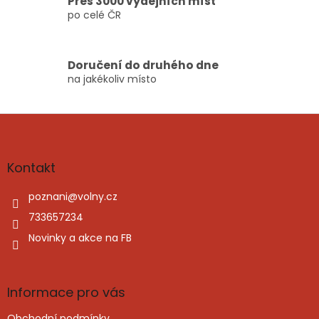
Přes 3000 výdejních míst
po celé ČR
Doručení do druhého dne
na jakékoliv místo
Z
á
p
a
Kontakt
t
í
poznani
@
volny.cz
733657234
Novinky a akce na FB
Informace pro vás
Obchodní podmínky