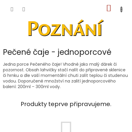
Přejít
NÁKUP
na
obsah
KOŠÍK
Pečené čaje - jednoporcové
Jedna porce Pečeného čaje! Vhodné jako malý dárek či
pozornost. Obsah lahvičky stačí nalít do připravené sklenice
či hrnku a dle vaší momentální chuti zalít teplou či studenou
vodou. Doporučené množství na zalití jednoporcového
balení: 200ml – 300ml vody.
Produkty teprve připravujeme.