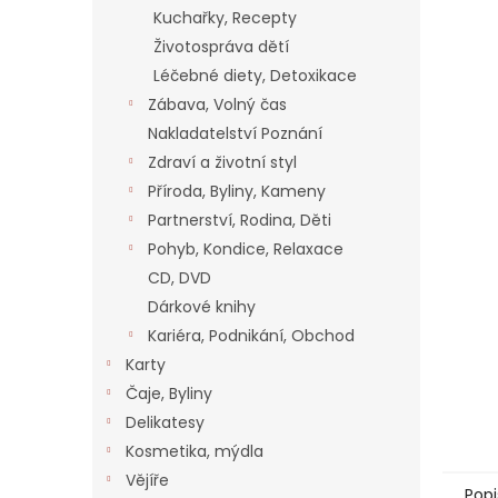
n
Kuchařky, Recepty
e
Životospráva dětí
l
Léčebné diety, Detoxikace
Zábava, Volný čas
Nakladatelství Poznání
Zdraví a životní styl
Příroda, Byliny, Kameny
Partnerství, Rodina, Děti
Pohyb, Kondice, Relaxace
CD, DVD
Dárkové knihy
Kariéra, Podnikání, Obchod
Karty
Čaje, Byliny
Delikatesy
Kosmetika, mýdla
Vějíře
Popi