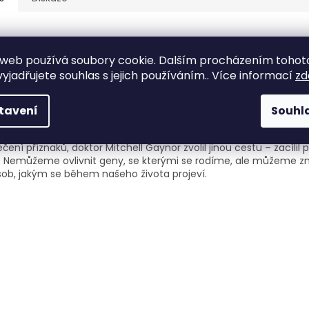
ailní popis produktu
web používá soubory cookie. Dalším procházením tohot
řela vaše matka na rakovinu? Trpěl váš otec srdečním onemo
yjadřujete souhlas s jejich používáním.. Více informací
zd
čka cukrovkou? Vzdali jste boj s nadbytečnými kily, protože přec
aší rodině byli odjakživa „trochu při těle“? Máte s přibývajícím v
í obavy o své zdraví? Uznávaný onkolog a průkopník celostní m
tavení
Souhl
hází s revolučním přístupem k prevenci a léčení nemocí, o kter
louho domnívali, že jsou dědičné. Zatímco klasická medicína se
éčení příznaků, doktor Mitchell Gaynor zvolil jinou cestu – zacílil
. Nemůžeme ovlivnit geny, se kterými se rodíme, ale můžeme z
ob, jakým se během našeho života projeví.