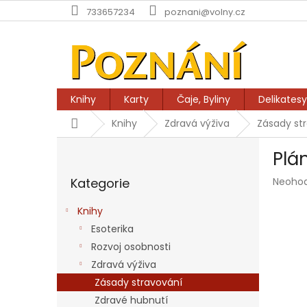
Přejít
733657234
poznani@volny.cz
na
obsah
Knihy
Karty
Čaje, Byliny
Delikatesy
Domů
Knihy
Zdravá výživa
Zásady st
P
Plá
o
Přeskočit
s
Průmě
Kategorie
Neoho
kategorie
t
hodnoc
r
produk
Knihy
a
je
Esoterika
n
0,0
z
Rozvoj osobnosti
n
5
í
Zdravá výživa
hvězdič
p
Zásady stravování
a
Zdravé hubnutí