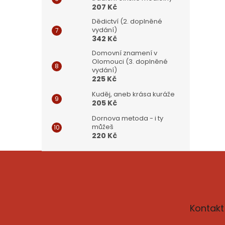
207 Kč
Dědictví (2. doplněné
vydání)
342 Kč
Domovní znamení v
Olomouci (3. doplněné
vydání)
225 Kč
Kuděj, aneb krása kuráže
205 Kč
Dornova metoda - i ty
můžeš
220 Kč
Z
á
p
a
t
Kontakt
í