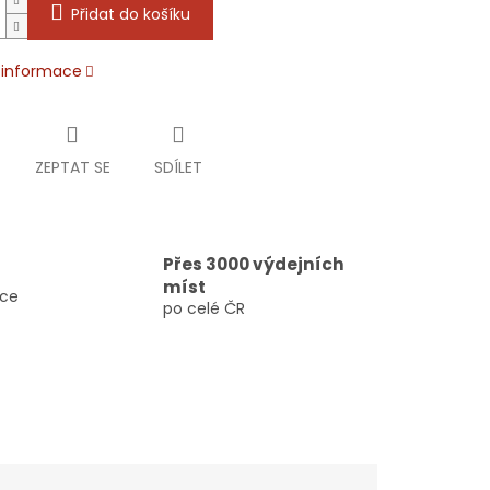
Přidat do košíku
í informace
ZEPTAT SE
SDÍLET
Přes 3000 výdejních
míst
vce
po celé ČR