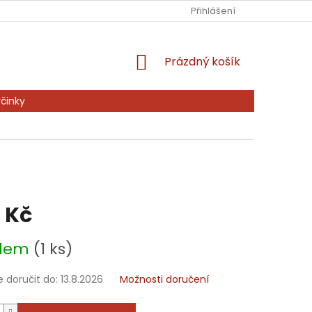
Ů
KONTAKTY
PRODÁVANÉ ZNAČKY
Přihlášení
NAPIŠTE NÁM
NÁKUPNÍ
Prázdný košík
KOŠÍK
činky
 Kč
adem
(1 ks)
doručit do:
13.8.2026
Možnosti doručení