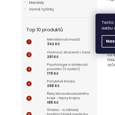
Mandaly
Vonné tyčinky
Det
Tento 
Zem
webu v
Top 10 produktů
babi
ve v
Meridiánová masáž
větš
Nas
342 Kč
přic
se d
Olomouc ztracená v čase
na l
261 Kč
DNA
způs
Psychologie a doteková
povolání (3.vydání)
178 Kč
Pohyblivé klouby
268 Kč
Řeky Moravskoslezského
kraje - tepny krajiny
198 Kč
Shiatsu - a základy
tradiční čínské medicíny