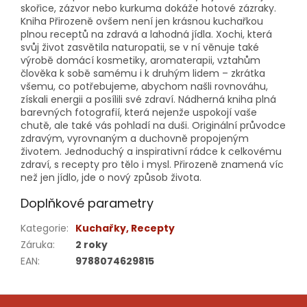
skořice, zázvor nebo kurkuma dokáže hotové zázraky.
Kniha Přirozeně ovšem není jen krásnou kuchařkou
plnou receptů na zdravá a lahodná jídla. Xochi, která
svůj život zasvětila naturopatii, se v ní věnuje také
výrobě domácí kosmetiky, aromaterapii, vztahům
člověka k sobě samému i k druhým lidem – zkrátka
všemu, co potřebujeme, abychom našli rovnováhu,
získali energii a posílili své zdraví. Nádherná kniha plná
barevných fotografií, která nejenže uspokojí vaše
chutě, ale také vás pohladí na duši. Originální průvodce
zdravým, vyrovnaným a duchovně propojeným
životem. Jednoduchý a inspirativní rádce k celkovému
zdraví, s recepty pro tělo i mysl. Přirozeně znamená víc
než jen jídlo, jde o nový způsob života.
Doplňkové parametry
Kategorie
:
Kuchařky, Recepty
Záruka
:
2 roky
EAN
:
9788074629815
Z