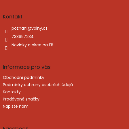
á
p
a
Kontakt
t
í
poznani
@
volny.cz
733657234
Novinky a akce na FB
Informace pro vás
Obchodní podmínky
Podmínky ochrany osobních údajů
Kontakty
Prodávané značky
Napište nám
Facebook