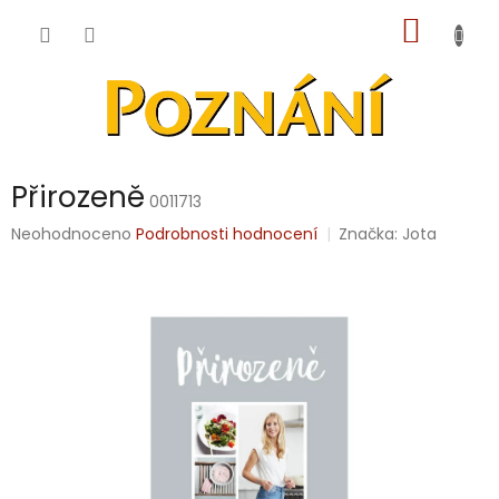
Přejít
NÁKUP
na
obsah
KOŠÍK
Přirozeně
0011713
Průměrné
Neohodnoceno
Podrobnosti hodnocení
Značka:
Jota
hodnocení
produktu
je
0,0
z
5
hvězdiček.