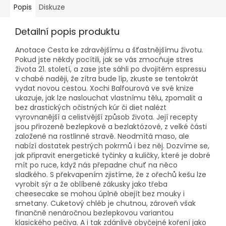
Popis
Diskuze
Detailní popis produktu
Anotace Cesta ke zdravějšímu a šťastnějšímu životu.
Pokud jste někdy pocítili, jak se vás zmocňuje stres
života 21. století, a zase jste sáhli po dvojitém espressu
v chabé naději, že zítra bude líp, zkuste se tentokrát
vydat novou cestou. Xochi Balfourová ve své knize
ukazuje, jak lze naslouchat vlastnímu tělu, zpomalit a
bez drastických očistných kúr či diet nalézt
vyrovnanější a celistvější způsob života. Její recepty
jsou přirozeně bezlepkové a bezlaktózové, z velké části
založené na rostlinné stravě. Neodmítá maso, ale
nabízí dostatek pestrých pokrmů i bez něj. Dozvíme se,
jak připravit energetické tyčinky a kuličky, které je dobré
mít po ruce, když nás přepadne chuť na něco
sladkého. S překvapením zjistíme, že z ořechů kešu lze
vyrobit sýr a že oblíbené zákusky jako třeba
cheesecake se mohou úplně obejít bez mouky i
smetany. Cuketový chléb je chutnou, zároveň však
finančně nenáročnou bezlepkovou variantou
klasického pečiva. A i tak zdánlivě obyčejné koření jako