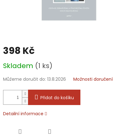
398 Kč
Měrná
Skladem
(1 ks)
cena:
Můžeme doručit do:
13.8.2026
Možnosti doručení
Přidat do košíku
Detailní informace