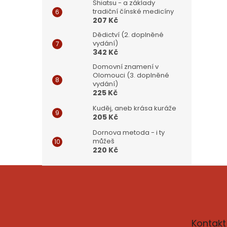
Shiatsu - a základy
tradiční čínské medicíny
207 Kč
Dědictví (2. doplněné
vydání)
342 Kč
Domovní znamení v
Olomouci (3. doplněné
vydání)
225 Kč
Kuděj, aneb krása kuráže
205 Kč
Dornova metoda - i ty
můžeš
220 Kč
Z
á
p
a
t
Kontakt
í