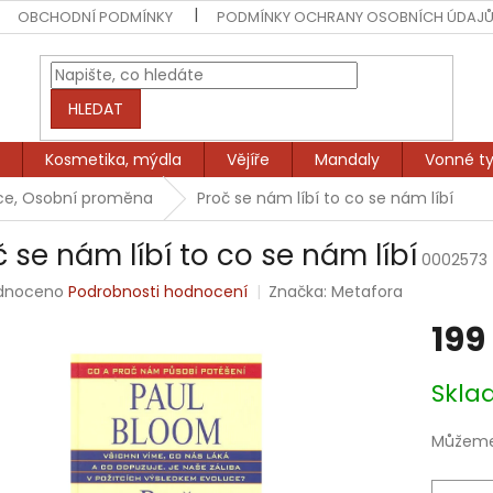
OBCHODNÍ PODMÍNKY
PODMÍNKY OCHRANY OSOBNÍCH ÚDAJ
HLEDAT
Kosmetika, mýdla
Vějíře
Mandaly
Vonné ty
ce, Osobní proměna
Proč se nám líbí to co se nám líbí
č se nám líbí to co se nám líbí
0002573
rné
dnoceno
Podrobnosti hodnocení
Značka:
Metafora
ení
199
tu
Měrná
Skl
cena:
ek.
Můžeme 