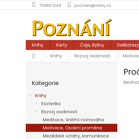
Přejít
733657234
poznani@volny.cz
na
obsah
Knihy
Karty
Čaje, Byliny
Delikatesy
Domů
Knihy
Rozvoj osobnosti
Motiva
P
Pro
o
Přeskočit
s
Průmě
Kategorie
Neoho
kategorie
t
hodnoc
r
produk
Knihy
a
je
Esoterika
n
0,0
z
Rozvoj osobnosti
n
5
í
Meditace, Vnitřní rovnováha
hvězdič
p
Motivace, Osobní proměna
a
Mezilidské vztahy, komunikace