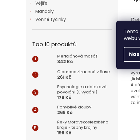
Vějíře
Mandaly
Det
Vonné tyčinky
Tento 
Co v
mysl
webu v
kani
Top 10 produktů
vla
Nas
a po
Meridiánová masáž
přip
342 Kč
pořá
Olomouc ztracená v čase
výra
261 Kč
„lid
A př
Psychologie a doteková
evol
povolání (3.vydání)
vším
178 Kč
zají
Pohyblivé klouby
268 Kč
Řeky Moravskoslezského
kraje - tepny krajiny
198 Kč