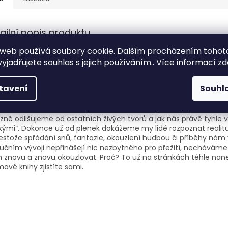
ailní popis produktu
web používá soubory cookie. Dalším procházením tohot
šechno nám lidem přináší potěšení? Obdivuhodná sonda do hlub
i… Přemýšleli jste někdy o tom, proč se z některých jedinců stáva
yjadřujete souhlas s jejich používáním.. Více informací
zd
balové? Proč nám (většinou) připadá nechutné a zvrhlé mít sex
stním sourozencem nebo rodičem? Proč se někdo dobrovolně ne
tavení
Souhl
nižovat, a ještě mu to působí rozkoš? Proč nám originály uměle
adají nekonečně cennější než padělky? Autor téhle knihy se pouš
dně hluboko do téhle neprobádané říše a vysvětluje, jak se tím
zně odlišujeme od ostatních živých tvorů a jak nás právě tyhle v
skými“. Dokonce už od plenek dokážeme my lidé rozpoznat realitu
estože spřádání snů, fantazie, okouzlení hudbou či příběhy ná
učním vývoji nepřinášejí nic nezbytného pro přežití, necháváme
 znovu a znovu okouzlovat. Proč? To už na stránkách téhle nan
mavé knihy zjistíte sami.