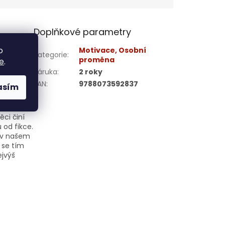
Doplňkové parametry
o
in lidské
Motivace, Osobní
Kategorie
:
jí
proměna
e
.
 s
Záruka
:
2 roky
chá týrat
EAN
:
9788073592837
asím
ckých děl
tí
hle vším
ěci činí
 od fikce.
m v našem
 se tím
ejvýš