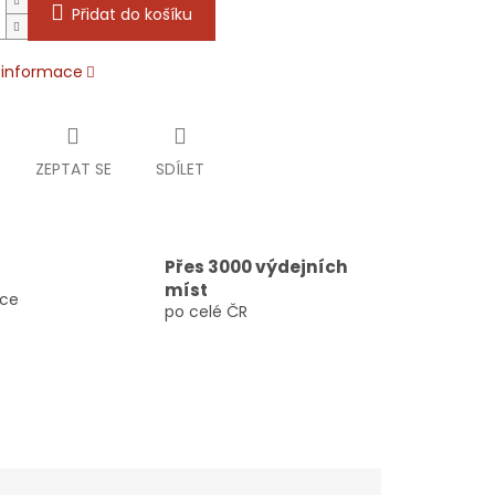
Přidat do košíku
í informace
ZEPTAT SE
SDÍLET
Přes 3000 výdejních
míst
vce
po celé ČR