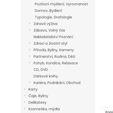
n
Pozitivní myšlení, Vyrovnanost
e
Domov, Bydlení
l
Typologie, Grafologie
Zdravá výživa
Zábava, Volný čas
Nakladatelství Poznání
Zdraví a životní styl
Příroda, Byliny, Kameny
Partnerství, Rodina, Děti
Pohyb, Kondice, Relaxace
CD, DVD
Dárkové knihy
Kariéra, Podnikání, Obchod
Karty
Čaje, Byliny
Delikatesy
Kosmetika, mýdla
Popi