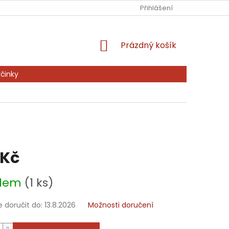
Ů
KONTAKTY
PRODÁVANÉ ZNAČKY
Přihlášení
NAPIŠTE NÁM
NÁKUPNÍ
Prázdný košík
KOŠÍK
činky
 Kč
adem
(1 ks)
doručit do:
13.8.2026
Možnosti doručení