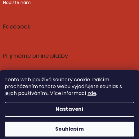
Napište nám
Facebook
Přijímáme online platby
Tento web používá soubory cookie. Dalším
procházením tohoto webu vyjadřujete souhlas s
jejich používáním.. Více informací
zde
.
Vytvořil Shoptet
Nastavil tým EshopyUmíme.cz
Nastavení
Copyright 2026
Poznání a harmonie: knihy, čaje,
Souhlasím
kosmetika | SvetPoznani.cz
. Všechna práva vyhrazena.