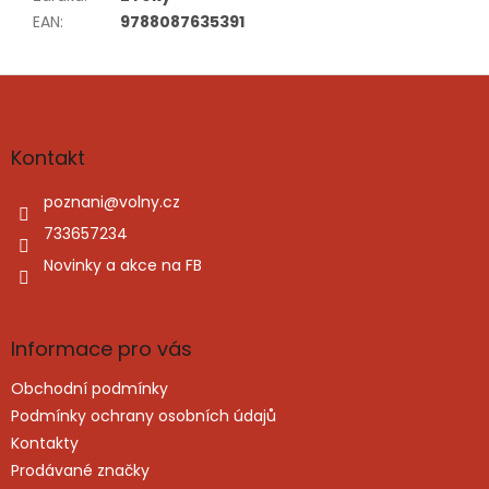
EAN
:
9788087635391
Z
á
p
a
Kontakt
t
í
poznani
@
volny.cz
733657234
Novinky a akce na FB
Informace pro vás
Obchodní podmínky
Podmínky ochrany osobních údajů
Kontakty
Prodávané značky