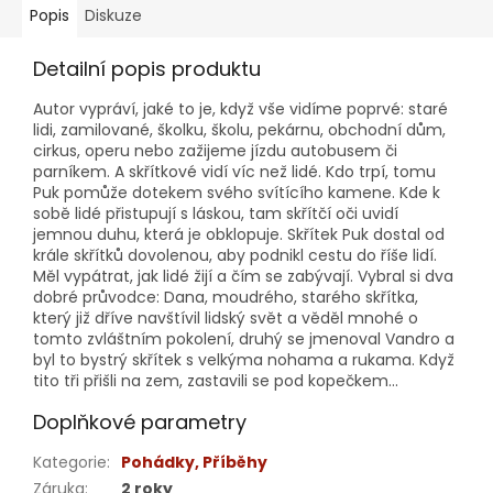
Popis
Diskuze
Detailní popis produktu
Autor vypráví, jaké to je, když vše vidíme poprvé: staré
lidi, zamilované, školku, školu, pekárnu, obchodní dům,
cirkus, operu nebo zažijeme jízdu autobusem či
parníkem. A skřítkové vidí víc než lidé. Kdo trpí, tomu
Puk pomůže dotekem svého svítícího kamene. Kde k
sobě lidé přistupují s láskou, tam skřítčí oči uvidí
jemnou duhu, která je obklopuje. Skřítek Puk dostal od
krále skřítků dovolenou, aby podnikl cestu do říše lidí.
Měl vypátrat, jak lidé žijí a čím se zabývají. Vybral si dva
dobré průvodce: Dana, moudrého, starého skřítka,
který již dříve navštívil lidský svět a věděl mnohé o
tomto zvláštním pokolení, druhý se jmenoval Vandro a
byl to bystrý skřítek s velkýma nohama a rukama. Když
tito tři přišli na zem, zastavili se pod kopečkem...
Doplňkové parametry
Kategorie
:
Pohádky, Příběhy
Záruka
:
2 roky