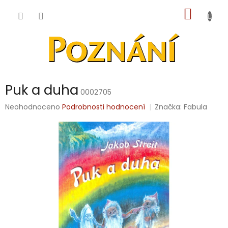
Přejít
NÁKUP
na
obsah
KOŠÍK
Puk a duha
0002705
Průměrné
Neohodnoceno
Podrobnosti hodnocení
Značka:
Fabula
hodnocení
produktu
je
0,0
z
5
hvězdiček.