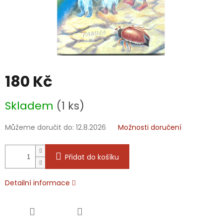
180 Kč
Měrná
Skladem
(1 ks)
cena:
Můžeme doručit do:
12.8.2026
Možnosti doručení
Přidat do košíku
Detailní informace