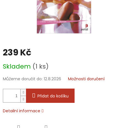
239 Kč
Měrná
Skladem
(1 ks)
cena:
Můžeme doručit do:
12.8.2026
Možnosti doručení
Přidat do košíku
Detailní informace