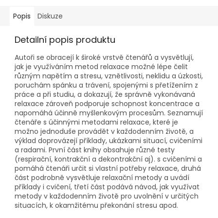
Popis
Diskuze
Detailní popis produktu
Autoři se obracejí k široké vrstvě čtenářů a vysvětlují,
jak je využíváním metod relaxace možné lépe čelit
různým napětím a stresu, vznětlivosti, neklidu a úzkosti,
poruchám spánku a trávení, spojenými s přetížením z
práce a při studiu, a dokazují, že správně vykonávaná
relaxace zároveň podporuje schopnost koncentrace a
napomáhá účinně myšlenkovým procesům. Seznamují
čtenáře s účinnými metodami relaxace, které je
možno jednoduše provádět v každodenním životě, a
výklad doprovázejí příklady, ukázkami situací, cvičeními
a radami. První část knihy obsahuje různé testy
(respirační, kontrakční a dekontrakční aj). s cvičeními a
pomáhá čtenáři určit si vlastní potřeby relaxace, druhá
část podrobně vysvětluje relaxační metody a uvádí
příklady i cvičení, třetí část podává návod, jak využívat
metody v každodenním životě pro uvolnění v určitých
situacích, k okamžitému překonání stresu apod.