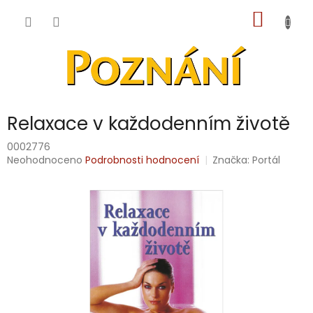
Přejít
NÁKUP
na
obsah
KOŠÍK
Relaxace v každodenním životě
0002776
Průměrné
Neohodnoceno
Podrobnosti hodnocení
Značka:
Portál
hodnocení
produktu
je
0,0
z
5
hvězdiček.