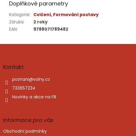
Doplňkové parametry
Kategorie
:
Cvičení, Formování postavy
Záruka
:
2 roky
EAN
:
9788071789482
Z
á
p
a
Kontakt
t
í
poznani
@
volny.cz
733657234
Novinky a akce na FB
Informace pro vás
Obchodní podmínky