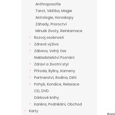
n
Anthroposofie
e
Tarot, Věštba, Magie
l
Astrologie, Horoskopy
Záhady, Proroctví
Minulé životy, Reinkarnace
Rozvoj osobnosti
Zdravá výživa
Zábava, Volný čas
Nakladatelství Poznání
Zdraví a životní styl
Příroda, Byliny, Kameny
Partnerství, Rodina, Děti
Pohyb, Kondice, Relaxace
CD, DVD
Dárkové knihy
Kariéra, Podnikání, Obchod
Karty
Popi