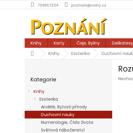
Přejít
733657234
poznani@volny.cz
na
obsah
Knihy
Karty
Čaje, Byliny
Delikatesy
Domů
Knihy
Esoterika
Duchovní nauk
P
Roz
o
Přeskočit
s
Průmě
Kategorie
Neoho
kategorie
t
hodnoc
r
produk
Knihy
a
je
Esoterika
n
0,0
z
Andělé, Bytosti přírody
n
5
í
Duchovní nauky
hvězdič
p
Numerologie, Čísla života
a
Světová náboženství