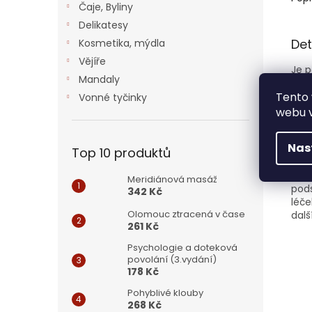
Čaje, Byliny
Delikatesy
Det
Kosmetika, mýdla
Vějíře
Je p
Mandaly
neře
Možn
Tento 
Vonné tyčinky
nedá
webu v
vývo
děje
Nas
nám
Top 10 produktů
štěs
prav
Meridiánová masáž
pods
342 Kč
léč
Olomouc ztracená v čase
dalš
261 Kč
Psychologie a doteková
povolání (3.vydání)
178 Kč
Pohyblivé klouby
268 Kč