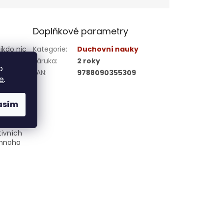
Doplňkové parametry
ikdo nic
Kategorie
:
Duchovní nauky
ávách.
Záruka
:
2 roky
 vám svět
o
EAN
:
9788090355309
svůj další
e
.
ím světem
jí se před
asím
e ke
odušší
ší božské
tivních
 mnoha