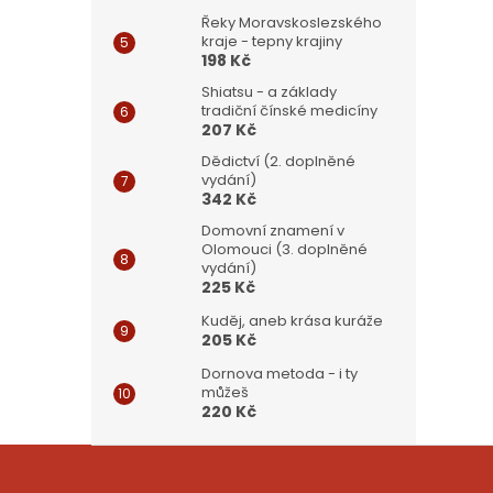
Řeky Moravskoslezského
kraje - tepny krajiny
198 Kč
Shiatsu - a základy
tradiční čínské medicíny
207 Kč
Dědictví (2. doplněné
vydání)
342 Kč
Domovní znamení v
Olomouci (3. doplněné
vydání)
225 Kč
Kuděj, aneb krása kuráže
205 Kč
Dornova metoda - i ty
můžeš
220 Kč
Z
á