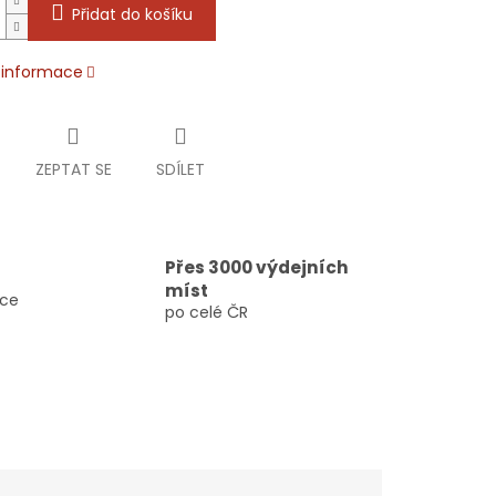
Přidat do košíku
í informace
ZEPTAT SE
SDÍLET
Přes 3000 výdejních
míst
vce
po celé ČR