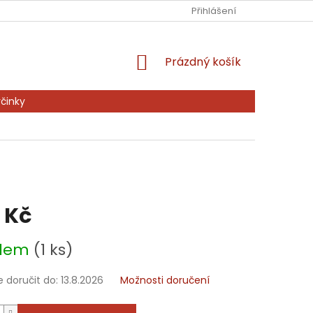
Ů
KONTAKTY
PRODÁVANÉ ZNAČKY
Přihlášení
NAPIŠTE NÁM
NÁKUPNÍ
Prázdný košík
KOŠÍK
činky
 Kč
adem
(1 ks)
doručit do:
13.8.2026
Možnosti doručení