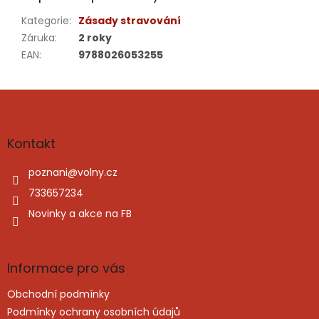
Kategorie
:
Zásady stravování
Záruka
:
2 roky
EAN
:
9788026053255
Z
á
p
a
Kontakt
t
í
poznani
@
volny.cz
733657234
Novinky a akce na FB
Informace pro vás
Obchodní podmínky
Podmínky ochrany osobních údajů