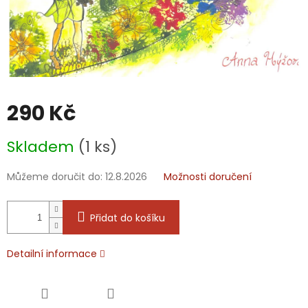
290 Kč
Měrná
Skladem
(1 ks)
cena:
Můžeme doručit do:
12.8.2026
Možnosti doručení
Přidat do košíku
Detailní informace