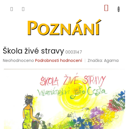
Přejít
NÁKUP
na
obsah
KOŠÍK
Škola živé stravy
0003147
Průměrné
Neohodnoceno
Podrobnosti hodnocení
Značka:
Agama
hodnocení
produktu
je
0,0
z
5
hvězdiček.