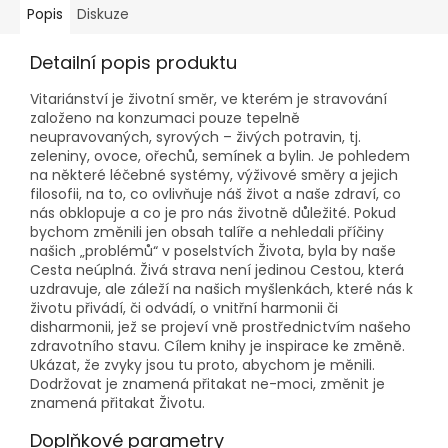
Popis
Diskuze
Detailní popis produktu
Vitariánství je životní směr, ve kterém je stravování
založeno na konzumaci pouze tepelně
neupravovaných, syrových – živých potravin, tj.
zeleniny, ovoce, ořechů, semínek a bylin. Je pohledem
na některé léčebné systémy, výživové směry a jejich
filosofii, na to, co ovlivňuje náš život a naše zdraví, co
nás obklopuje a co je pro nás životně důležité. Pokud
bychom změnili jen obsah talíře a nehledali příčiny
našich „problémů“ v poselstvích Života, byla by naše
Cesta neúplná. Živá strava není jedinou Cestou, která
uzdravuje, ale záleží na našich myšlenkách, které nás k
životu přivádí, či odvádí, o vnitřní harmonii či
disharmonii, jež se projeví vně prostřednictvím našeho
zdravotního stavu. Cílem knihy je inspirace ke změně.
Ukázat, že zvyky jsou tu proto, abychom je měnili.
Dodržovat je znamená přitakat ne-moci, změnit je
znamená přitakat Životu.
Doplňkové parametry