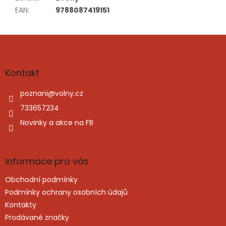
EAN
:
9788087419151
Z
á
p
a
Kontakt
t
í
poznani
@
volny.cz
733657234
Novinky a akce na FB
Informace pro vás
Obchodní podmínky
Podmínky ochrany osobních údajů
Kontakty
Prodávané značky