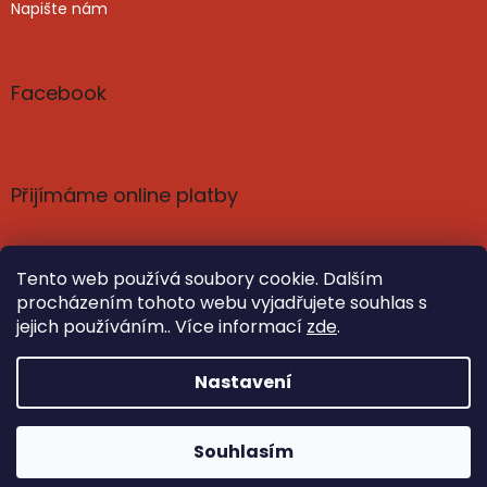
Napište nám
Facebook
Přijímáme online platby
Tento web používá soubory cookie. Dalším
procházením tohoto webu vyjadřujete souhlas s
jejich používáním.. Více informací
zde
.
Vytvořil Shoptet
Nastavil tým EshopyUmíme.cz
Nastavení
Copyright 2026
Poznání a harmonie: knihy, čaje,
Souhlasím
kosmetika | SvetPoznani.cz
. Všechna práva vyhrazena.