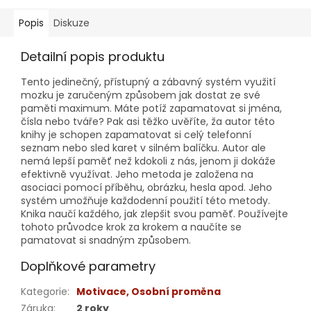
Popis
Diskuze
Detailní popis produktu
Tento jedinečný, přístupný a zábavný systém využití
mozku je zaručeným způsobem jak dostat ze své
paměti maximum. Máte potíž zapamatovat si jména,
čísla nebo tváře? Pak asi těžko uvěříte, ža autor této
knihy je schopen zapamatovat si celý telefonní
seznam nebo sled karet v silném balíčku. Autor ale
nemá lepší paměť než kdokoli z nás, jenom ji dokáže
efektivně využívat. Jeho metoda je založena na
asociaci pomocí příběhu, obrázku, hesla apod. Jeho
systém umožňuje každodenní použití této metody.
Knika naučí každého, jak zlepšit svou paměť. Používejte
tohoto průvodce krok za krokem a naučíte se
pamatovat si snadným způsobem.
Doplňkové parametry
Kategorie
:
Motivace, Osobní proměna
Záruka
:
2 roky