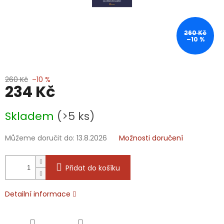
260 Kč
–10 %
260 Kč
–10 %
234 Kč
Měrná
Skladem
(>5 ks)
cena:
Můžeme doručit do:
13.8.2026
Možnosti doručení
Přidat do košíku
Detailní informace