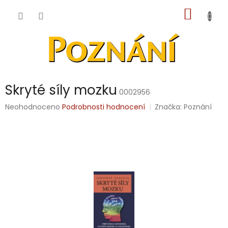
Přejít
NÁKUP
na
obsah
KOŠÍK
Skryté síly mozku
0002956
Průměrné
Neohodnoceno
Podrobnosti hodnocení
Značka:
Poznání
hodnocení
produktu
je
0,0
z
5
hvězdiček.