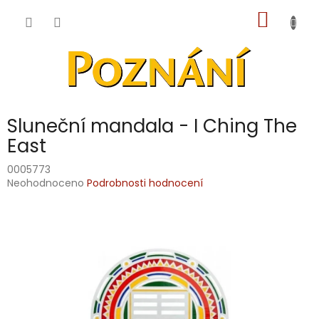
Přejít
NÁKUP
na
obsah
KOŠÍK
Sluneční mandala - I Ching The
East
0005773
Průměrné
Neohodnoceno
Podrobnosti hodnocení
hodnocení
produktu
je
0,0
z
5
hvězdiček.