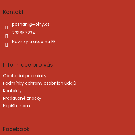
p
a
Kontakt
t
í
poznani
@
volny.cz
733657234
Novinky a akce na FB
Informace pro vás
Obchodní podmínky
Podmínky ochrany osobních údajů
Kontakty
Prodávané značky
Napište nám
Facebook