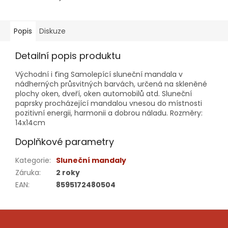
Popis
Diskuze
Detailní popis produktu
Východní i ťing Samolepící sluneční mandala v
nádherných průsvitných barvách, určená na skleněné
plochy oken, dveří, oken automobilů atd. Sluneční
paprsky procházející mandalou vnesou do místnosti
pozitivní energii, harmonii a dobrou náladu. Rozměry:
14x14cm
Doplňkové parametry
Kategorie
:
Sluneční mandaly
Záruka
:
2 roky
EAN
:
8595172480504
Z
á