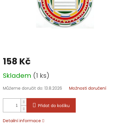
158 Kč
Měrná
Skladem
(1 ks)
cena:
Můžeme doručit do:
13.8.2026
Možnosti doručení
Přidat do košíku
Detailní informace