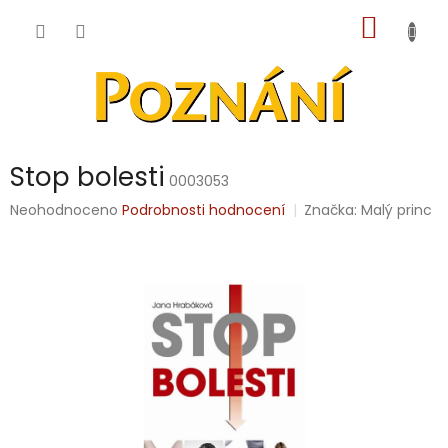
Přejít
NÁKUP
na
obsah
KOŠÍK
Stop bolesti
0003053
Průměrné
Neohodnoceno
Podrobnosti hodnocení
Značka:
Malý princ
hodnocení
produktu
je
0,0
z
5
hvězdiček.