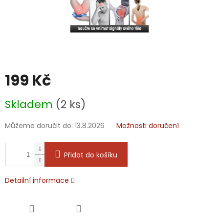
199 Kč
Měrná
Skladem
(2 ks)
cena:
Můžeme doručit do:
13.8.2026
Možnosti doručení
Přidat do košíku
Detailní informace