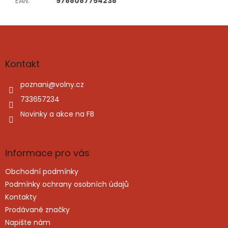
EAN
:
9788087754238
Z
á
p
a
Kontakt
t
í
poznani
@
volny.cz
733657234
Novinky a akce na FB
Informace pro vás
Obchodní podmínky
Podmínky ochrany osobních údajů
Kontakty
Prodávané značky
Napište nám