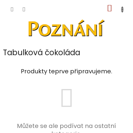
Přejít
NÁKUP
na
obsah
KOŠÍK
Tabulková čokoláda
Produkty teprve připravujeme.
Můžete se ale podívat na ostatní