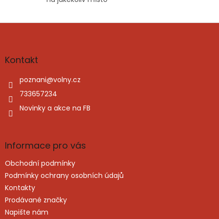
Z
á
p
a
Kontakt
t
í
poznani
@
volny.cz
733657234
Novinky a akce na FB
Informace pro vás
Obchodní podmínky
Podmínky ochrany osobních údajů
Kontakty
Prodávané značky
Napište nám