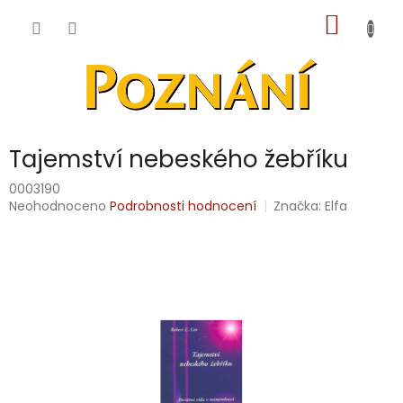
Přejít
NÁKUP
na
obsah
KOŠÍK
Tajemství nebeského žebříku
0003190
Průměrné
Neohodnoceno
Podrobnosti hodnocení
Značka:
Elfa
hodnocení
produktu
je
0,0
z
5
hvězdiček.