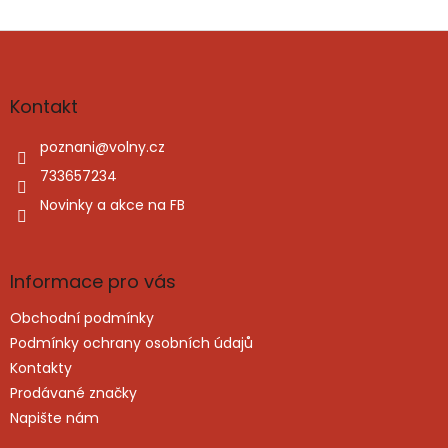
Z
á
p
a
Kontakt
t
í
poznani
@
volny.cz
733657234
Novinky a akce na FB
Informace pro vás
Obchodní podmínky
Podmínky ochrany osobních údajů
Kontakty
Prodávané značky
Napište nám