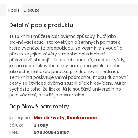
Popis
Diskuze
Detailní popis produktu
Tuto knihu můžete číst dvěma způsoby: buď jako
srovnávací studii starověkých písemných památek,
které vycházejí z předpokladu, že vesmír je živoucí, a
přesto se jejich závěry v mnoha ohledech až
překvapivě shodují s teoriemi soudobé, moderní vědy,
jež na něco takového nikdy ani nepomyslela, anebo
jako schematickou příručku pro duchovní hledající.
Těm kniha poskytuje velmi podrobnou mapu duchovní
cesty se čtyřiceti dvěma stupni dílčích osvícení. Autor
vychází z toho, že lidské Já je součástí univerzálního
pole vědomí, a tudíž je nesmrtelné.
Doplňkové parametry
Kategorie
:
Minulé životy, Reinkarnace
Záruka
:
2 roky
EAN
:
9788086439167