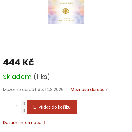
444 Kč
Měrná
Skladem
(1 ks)
cena:
Můžeme doručit do:
14.8.2026
Možnosti doručení
Přidat do košíku
Detailní informace