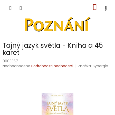
Přejít
NÁKUP
na
obsah
KOŠÍK
Tajný jazyk světla - Kniha a 45
karet
0003357
Průměrné
Neohodnoceno
Podrobnosti hodnocení
Značka:
Synergie
hodnocení
produktu
je
0,0
z
5
hvězdiček.