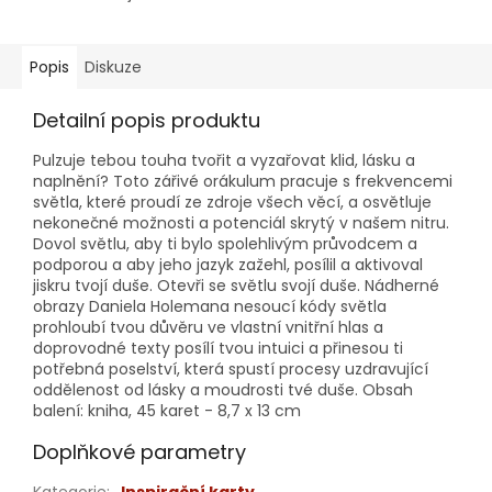
Popis
Diskuze
Detailní popis produktu
Pulzuje tebou touha tvořit a vyzařovat klid, lásku a
naplnění? Toto zářivé orákulum pracuje s frekvencemi
světla, které proudí ze zdroje všech věcí, a osvětluje
nekonečné možnosti a potenciál skrytý v našem nitru.
Dovol světlu, aby ti bylo spolehlivým průvodcem a
podporou a aby jeho jazyk zažehl, posílil a aktivoval
jiskru tvojí duše. Otevři se světlu svojí duše. Nádherné
obrazy Daniela Holemana nesoucí kódy světla
prohloubí tvou důvěru ve vlastní vnitřní hlas a
doprovodné texty posílí tvou intuici a přinesou ti
potřebná poselství, která spustí procesy uzdravující
oddělenost od lásky a moudrosti tvé duše. Obsah
balení: kniha, 45 karet - 8,7 x 13 cm
Doplňkové parametry