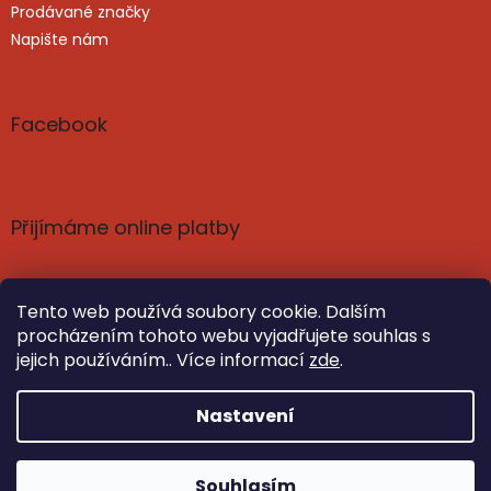
Prodávané značky
Napište nám
Facebook
Přijímáme online platby
Tento web používá soubory cookie. Dalším
procházením tohoto webu vyjadřujete souhlas s
jejich používáním.. Více informací
zde
.
Vytvořil Shoptet
Nastavil tým EshopyUmíme.cz
Nastavení
Copyright 2026
Poznání a harmonie: knihy, čaje,
Souhlasím
kosmetika | SvetPoznani.cz
. Všechna práva vyhrazena.