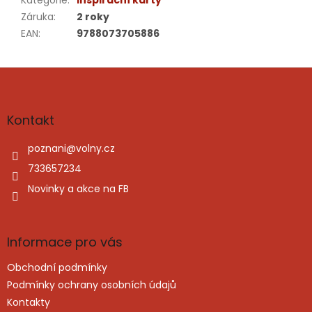
Kategorie
:
Inspirační karty
Záruka
:
2 roky
EAN
:
9788073705886
Z
á
p
a
Kontakt
t
í
poznani
@
volny.cz
733657234
Novinky a akce na FB
Informace pro vás
Obchodní podmínky
Podmínky ochrany osobních údajů
Kontakty