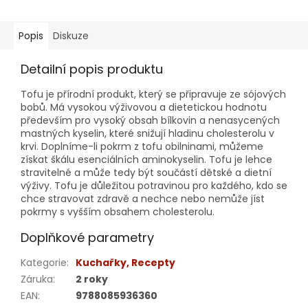
Popis
Diskuze
Detailní popis produktu
Tofu je přírodní produkt, který se připravuje ze sójových
bobů. Má vysokou výživovou a dietetickou hodnotu
především pro vysoký obsah bílkovin a nenasycených
mastných kyselin, které snižují hladinu cholesterolu v
krvi. Doplníme-li pokrm z tofu obilninami, můžeme
získat škálu esenciálních aminokyselin. Tofu je lehce
stravitelné a může tedy být součástí dětské a dietní
výživy. Tofu je důležitou potravinou pro každého, kdo se
chce stravovat zdravě a nechce nebo nemůže jíst
pokrmy s vyšším obsahem cholesterolu.
Doplňkové parametry
Kategorie
:
Kuchařky, Recepty
Záruka
:
2 roky
EAN
:
9788085936360