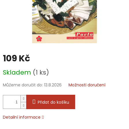
109 Kč
Měrná
Skladem
(1 ks)
cena:
Můžeme doručit do:
13.8.2026
Možnosti doručení
Přidat do košíku
Detailní informace