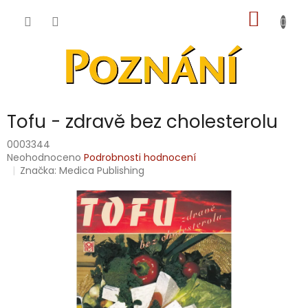
Přejít
NÁKUP
na
obsah
KOŠÍK
Tofu - zdravě bez cholesterolu
0003344
Průměrné
Neohodnoceno
Podrobnosti hodnocení
hodnocení
Značka:
Medica Publishing
produktu
je
0,0
z
5
hvězdiček.