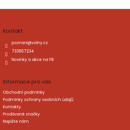
Z
á
p
a
Kontakt
t
í
poznani
@
volny.cz
733657234
Novinky a akce na FB
Informace pro vás
Obchodní podmínky
Podmínky ochrany osobních údajů
Kontakty
Prodávané značky
Napište nám