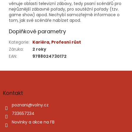
věnuje oblasti televizní zábavy, tedy psaní scénářů pro
nejrůznější zábavné pořady, pro soutěžní pořady (tzv.
game show) apod. Nechybí samozřejmě informace o
tom, jak své scénáře nabízet apod.
Doplňkové parametry
Kategorie
:
Kariéra, Profesní růst
Záruka
:
2 roky
EAN
:
9788024730172
Z
á
p
a
Kontakt
t
í
poznani
@
volny.cz
733657234
Novinky a akce na FB