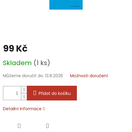
99 Kč
Měrná
Skladem
(1 ks)
cena:
Můžeme doručit do:
13.8.2026
Možnosti doručení
Přidat do košíku
Detailní informace