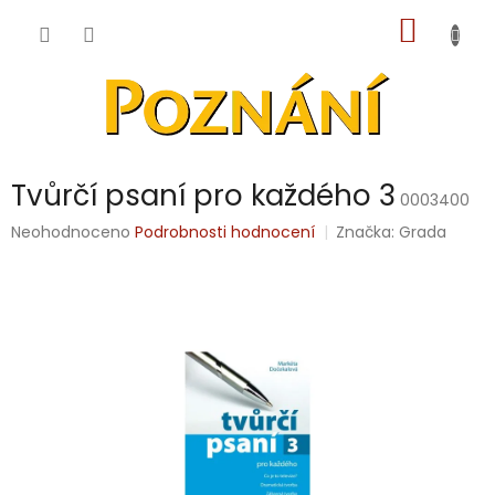
Přejít
NÁKUP
na
obsah
KOŠÍK
Tvůrčí psaní pro každého 3
0003400
Průměrné
Neohodnoceno
Podrobnosti hodnocení
Značka:
Grada
hodnocení
produktu
je
0,0
z
5
hvězdiček.