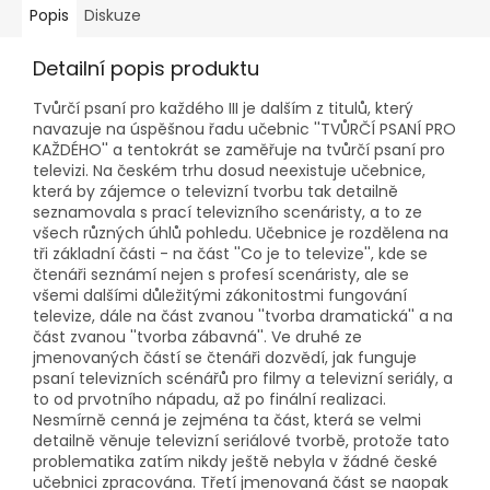
Popis
Diskuze
Detailní popis produktu
Tvůrčí psaní pro každého III je dalším z titulů, který
navazuje na úspěšnou řadu učebnic ''TVŮRČÍ PSANÍ PRO
KAŽDÉHO'' a tentokrát se zaměřuje na tvůrčí psaní pro
televizi. Na českém trhu dosud neexistuje učebnice,
která by zájemce o televizní tvorbu tak detailně
seznamovala s prací televizního scenáristy, a to ze
všech různých úhlů pohledu. Učebnice je rozdělena na
tři základní části - na část ''Co je to televize'', kde se
čtenáři seznámí nejen s profesí scenáristy, ale se
všemi dalšími důležitými zákonitostmi fungování
televize, dále na část zvanou ''tvorba dramatická'' a na
část zvanou ''tvorba zábavná''. Ve druhé ze
jmenovaných částí se čtenáři dozvědí, jak funguje
psaní televizních scénářů pro filmy a televizní seriály, a
to od prvotního nápadu, až po finální realizaci.
Nesmírně cenná je zejména ta část, která se velmi
detailně věnuje televizní seriálové tvorbě, protože tato
problematika zatím nikdy ještě nebyla v žádné české
učebnici zpracována. Třetí jmenovaná část se naopak