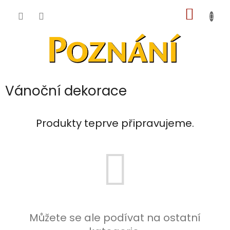
Přejít
NÁKUP
na
obsah
KOŠÍK
Vánoční dekorace
Produkty teprve připravujeme.
Můžete se ale podívat na ostatní