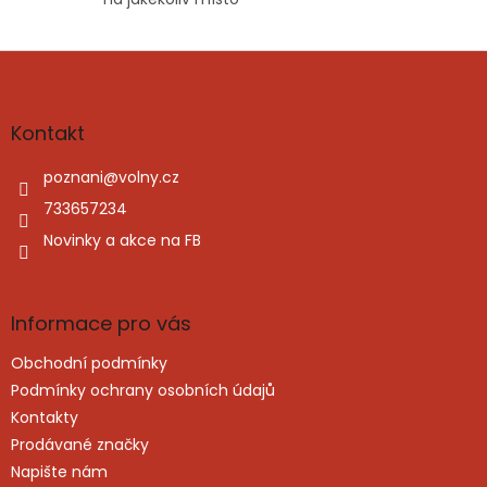
Z
á
p
a
Kontakt
t
í
poznani
@
volny.cz
733657234
Novinky a akce na FB
Informace pro vás
Obchodní podmínky
Podmínky ochrany osobních údajů
Kontakty
Prodávané značky
Napište nám