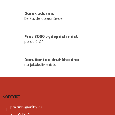
p
r
v
Dárek zdarma
k
Ke každé objednávce
y
v
ý
p
Přes 3000 výdejních míst
i
po celé ČR
s
u
Doručení do druhého dne
na jakékoliv místo
Z
á
p
a
Kontakt
t
í
poznani
@
volny.cz
733657234