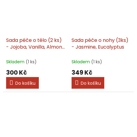
Sada péče o tělo (2 ks)
Sada péče o nohy (3ks)
- Jojoba, Vanilla, Almond
- Jasmine, Eucalyptus
Oil
Skladem
(1 ks)
Skladem
(1 ks)
300 Kč
349 Kč
Do košíku
Do košíku