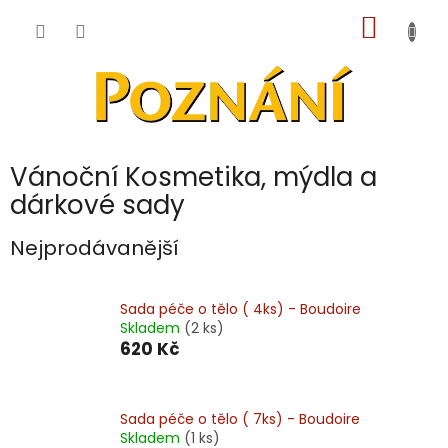
Přejít
NÁKUP
na
obsah
KOŠÍK
Vánoční Kosmetika, mýdla a
dárkové sady
Nejprodávanější
Sada péče o tělo ( 4ks) - Boudoire
Skladem
(2 ks)
620 Kč
Sada péče o tělo ( 7ks) - Boudoire
Skladem
(1 ks)