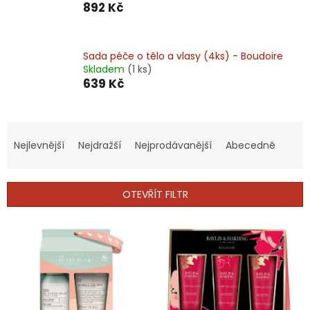
892 Kč
Sada péče o tělo a vlasy (4ks) - Boudoire
Skladem
(1 ks)
639 Kč
Ř
a
Nejlevnější
Nejdražší
Nejprodávanější
Abecedně
z
e
n
OTEVŘÍT FILTR
í
p
V
r
ý
o
p
d
i
u
s
k
p