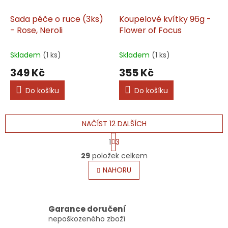
Sada péče o ruce (3ks)
Koupelové kvítky 96g -
- Rose, Neroli
Flower of Focus
Skladem
(1 ks)
Skladem
(1 ks)
349 Kč
355 Kč
Do košíku
Do košíku
NAČÍST 12 DALŠÍCH
S
1
3
t
O
r
29
položek celkem
v
á
l
NAHORU
n
á
k
o
d
v
a
á
c
Garance doručení
n
í
nepoškozeného zboží
í