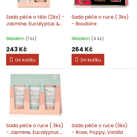
t
r
ů
o
d
Sada péče o tělo (2ks) -
Sada péče o ruce ( 3ks)
u
Jasmine, Eucalyptus &
- Boudoire
k
Peach, Rose
t
Skladem
(1 ks)
Skladem
(4 ks)
ů
243 Kč
264 Kč
Do košíku
Do košíku
Sada péče o ruce ( 3ks)
Sada péče o ruce (3ks)
- Jasmine, Eucalyptus &
- Rose, Poppy, Vanilla